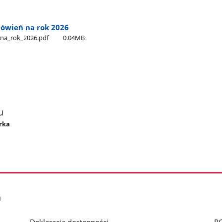
mówień na rok 2026
na​_rok​_2026.pdf
0.04MB
u
órka
h
Deklaracja dostępności
R