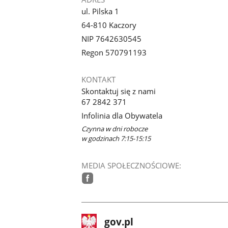
ul. Pilska 1
64-810 Kaczory
NIP 7642630545
Regon 570791193
KONTAKT
Skontaktuj się z nami
67 2842 371
Infolinia dla Obywatela
Czynna w dni robocze
w godzinach 7:15-15:15
MEDIA SPOŁECZNOŚCIOWE:
facebook
stopka
Strona
gov.pl
gov.pl