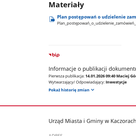
Materiały
Plan postępowań o udzielenie za
Plan​_postępowań​_o​_udzielenie​_zamówień​_
Informacje o publikacji dokument
Pierwsza publikacja:
14.01.2026 09:40 Maciej G
Wytwarzający/ Odpowiadający:
Inwestycje
Pokaż historię zmian
stopka
Urząd Miasta i Gminy w Kaczorac
ADRES