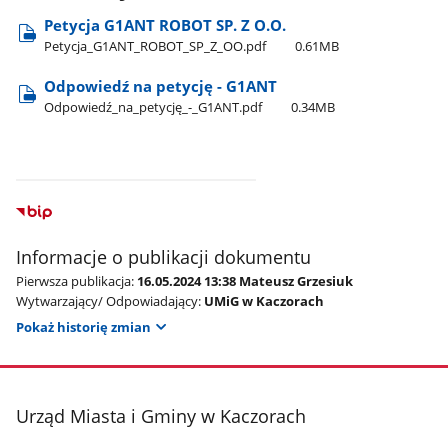
Petycja G1ANT ROBOT SP. Z O.O.
Petycja​_G1ANT​_ROBOT​_SP​_Z​_OO.pdf
0.61MB
Odpowiedź na petycję - G1ANT
Odpowiedź​_na​_petycję​_-​_G1ANT.pdf
0.34MB
Informacje o publikacji dokumentu
Pierwsza publikacja:
16.05.2024 13:38 Mateusz Grzesiuk
Wytwarzający/ Odpowiadający:
UMiG w Kaczorach
Pokaż historię zmian
stopka
Urząd Miasta i Gminy w Kaczorach