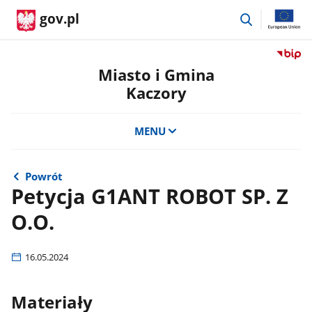
przejdź
gov.pl
do
wyszukiwar
Przejdź
do
Miasto i Gmina
serwis
Kaczory
Biulety
Informa
Publicz
MENU
Miasto
i
Gmina
Powrót
Kaczor
Petycja G1ANT ROBOT SP. Z
O.O.
16.05.2024
Materiały