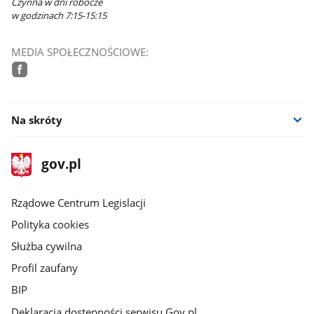
Czynna w dni robocze
w godzinach 7:15-15:15
MEDIA SPOŁECZNOŚCIOWE:
facebook
Na skróty
stopka
Strona
gov.pl
gov.pl
główna
Rządowe Centrum Legislacji
Polityka cookies
Służba cywilna
Profil zaufany
BIP
Deklaracja dostępności serwisu Gov.pl