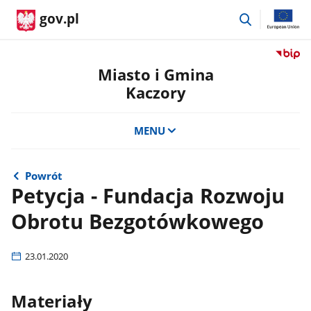
przejdź
gov.pl
do
wyszukiwar
Przejdź
do
Miasto i Gmina
serwis
Kaczory
Biulety
Informa
Publicz
MENU
Miasto
i
Gmina
Powrót
Kaczor
Petycja - Fundacja Rozwoju
Obrotu Bezgotówkowego
23.01.2020
Materiały