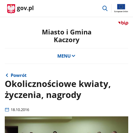
przejdź
gov.pl
do
wyszukiwar
Przejdź
do
Miasto i Gmina
serwis
Kaczory
Biulety
Informa
Publicz
MENU
Miasto
i
Gmina
Powrót
Kaczor
Okolicznościowe kwiaty,
życzenia, nagrody
18.10.2016