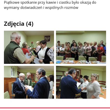
Piątkowe spotkanie przy kawie i ciastku było okazją do
wymiany doświadczeń i wspólnych rozmów
Zdjęcia (4)
Pokaż
Pokaż
zdjęcie
zdjęcie
1
2
z
z
galerii.
galerii.
Pokaż
Pokaż
zdjęcie
zdjęcie