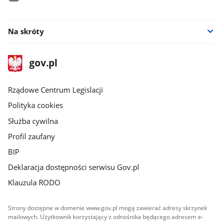
facebook
Na skróty
stopka
Strona
gov.pl
gov.pl
główna
Rządowe Centrum Legislacji
Polityka cookies
Służba cywilna
Profil zaufany
BIP
Deklaracja dostępności serwisu Gov.pl
Klauzula RODO
Strony dostępne w domenie www.gov.pl mogą zawierać adresy skrzynek
mailowych. Użytkownik korzystający z odnośnika będącego adresem e-