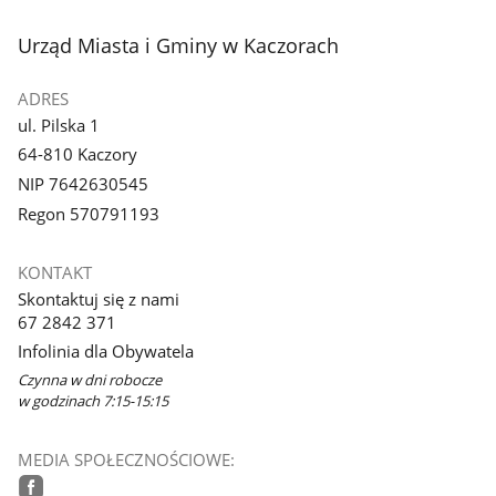
3
4
z
z
stopka
Urząd Miasta i Gminy w Kaczorach
galerii.
galerii.
ADRES
ul. Pilska 1
64-810 Kaczory
NIP 7642630545
Regon 570791193
KONTAKT
Skontaktuj się z nami
67 2842 371
Infolinia dla Obywatela
Czynna w dni robocze
w godzinach 7:15-15:15
MEDIA SPOŁECZNOŚCIOWE: