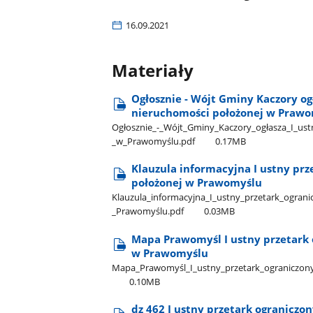
16.09.2021
Materiały
Ogłosznie - Wójt Gminy Kaczory og
nieruchomości położonej w Praw
Ogłosznie​_-​_Wójt​_Gminy​_Kaczory​_ogłasza​_I​_u
_w​_Prawomyślu.pdf
0.17MB
Klauzula informacyjna I ustny pr
położonej w Prawomyślu
Klauzula​_informacyjna​_I​_ustny​_przetark​_ogran
_Prawomyślu.pdf
0.03MB
Mapa Prawomyśl I ustny przetark 
w Prawomyślu
Mapa​_Prawomyśl​_I​_ustny​_przetark​_ograniczon
0.10MB
dz 462 I ustny przetark ograniczo