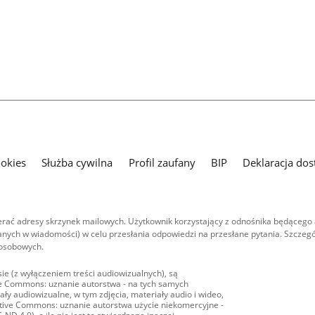
ookies
Służba cywilna
Profil zaufany
BIP
Deklaracja dos
ać adresy skrzynek mailowych. Użytkownik korzystający z odnośnika będącego 
nych w wiadomości) w celu przesłania odpowiedzi na przesłane pytania. Szczegó
 osobowych.
ie (z wyłączeniem treści audiowizualnych), są
ive Commons: uznanie autorstwa - na tych samych
ły audiowizualne, w tym zdjęcia, materiały audio i wideo,
eative Commons: uznanie autorstwa użycie niekomercyjne -