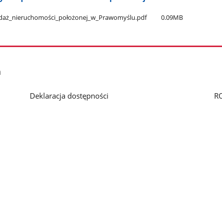
rzedaż​_nieruchomości​_położonej​_w​_Prawomyślu.pdf
0.09MB
h
Deklaracja dostępności
R