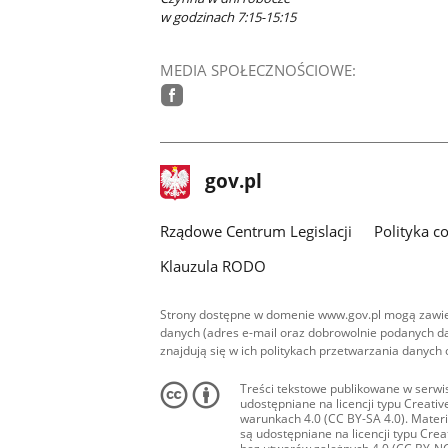
w godzinach 7:15-15:15
MEDIA SPOŁECZNOŚCIOWE:
facebook
stopka
Strona
gov.pl
gov.pl
główna
Rządowe Centrum Legislacji
Polityka c
Klauzula RODO
Strony dostępne w domenie www.gov.pl mogą zawier
danych (adres e-mail oraz dobrowolnie podanych da
znajdują się w ich politykach przetwarzania danych
Treści tekstowe publikowane w serwis
udostępniane na licencji typu Creat
warunkach 4.0 (CC BY-SA 4.0). Materia
są udostępniane na licencji typu Cr