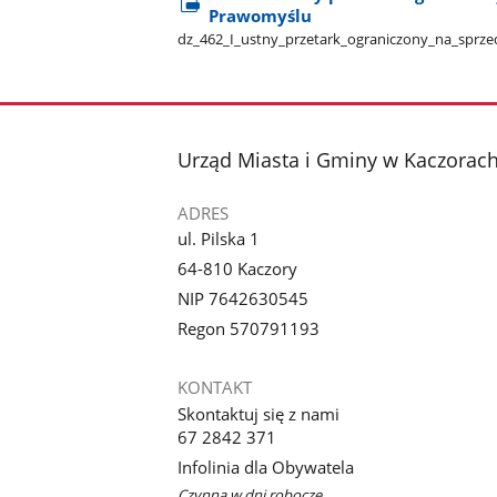
Prawomyślu
dz​_462​_I​_ustny​_przetark​_ograniczony​_na​_sp
stopka
Urząd Miasta i Gminy w Kaczorac
ADRES
ul. Pilska 1
64-810 Kaczory
NIP 7642630545
Regon 570791193
KONTAKT
Skontaktuj się z nami
67 2842 371
Infolinia dla Obywatela
Czynna w dni robocze