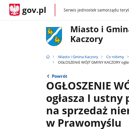
gov.pl
Serwis jednostek samorządu teryt
gov.pl
Miasto i Gmin
Kaczory
Miasto i Gmina Kaczory
Co robimy
OGŁOSZENIE WÓJT GMINY KACZORY ogłasza
Powrót
OGŁOSZENIE WÓ
ogłasza I ustny
na sprzedaż ni
w Prawomyślu