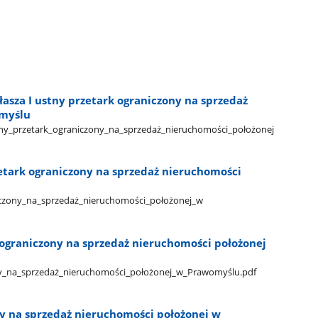
łasza I ustny przetark ograniczony na sprzedaż
omyślu
stny​_przetark​_ograniczony​_na​_sprzedaż​_nieruchomości​_położonej​
zetark ograniczony na sprzedaż nieruchomości
iczony​_na​_sprzedaż​_nieruchomości​_położonej​_w​
ograniczony na sprzedaż nieruchomości położonej
y​_na​_sprzedaż​_nieruchomości​_położonej​_w​_Prawomyślu.pdf
ny na sprzedaż nieruchomości położonej w