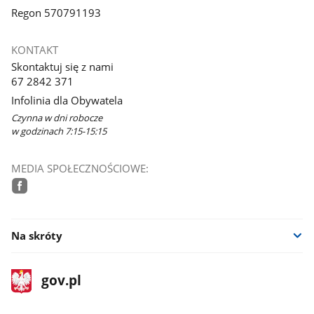
Regon 570791193
KONTAKT
Skontaktuj się z nami
67 2842 371
Infolinia dla Obywatela
Czynna w dni robocze
w godzinach 7:15-15:15
MEDIA SPOŁECZNOŚCIOWE:
facebook
Na skróty
stopka
Strona
gov.pl
gov.pl
główna