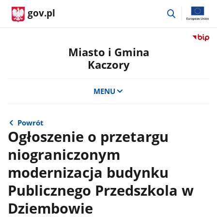
przejdź
gov.pl
do
wyszukiwar
Przejdź
do
Miasto i Gmina
serwis
Kaczory
Biulety
Informa
Publicz
MENU
Miasto
i
Gmina
Powrót
Kaczor
Ogłoszenie o przetargu
niograniczonym
modernizacja budynku
Publicznego Przedszkola w
Dziembowie