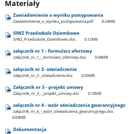
Materiały
Zawiadomienie o wyniku postępowania
Zawiadomienie​_o​_wyniku​_postępowania.pdf
0.24MB
SIWZ Przedszkole Dziembowo
SIWZ​_Przedszkole​_Dziembowo.doc
0.12MB
załącznik nr 1 - formularz ofertowy
załącznik​_nr​_1​_-​_formularz​_ofertowy.doc
0.04MB
załącznik nr 2- oświadczenie
załącznik​_nr​_2-​_oświadczenie.doc
0.03MB
Załącznik nr 3 - projekt umowy
Załącznik​_nr​_3​_-​_projekt​_umowy.doc
0.10MB
załącznik nr 4 - wzór oświadczenia gwarancyjnego
załącznik​_nr​_4​_-​_wzór​_oświadczenia​_gwarancyjnego.doc
0.04MB
Dokumentacja