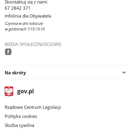
Skontaktuj się z nami
67 2842 371
Infolinia dla Obywatela
Czynna w dni robocze
w godzinach 7:15-15:15
MEDIA SPOŁECZNOŚCIOWE:
facebook
Na skróty
stopka
Strona
gov.pl
gov.pl
główna
Rządowe Centrum Legislacji
Polityka cookies
Służba cywilna