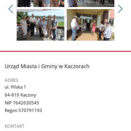
Pokaż
Pokaż
zdjęcie
zdjęcie
Pokaż
Poka
1
2
poprzednie
nest
z
z
zdjęcia
zdjęc
galerii.
galerii.
Pokaż
Pokaż
zdjęcie
zdjęcie
3
4
z
z
stopka
Urząd Miasta i Gminy w Kaczorach
galerii.
galerii.
ADRES
ul. Pilska 1
64-810 Kaczory
NIP 7642630545
Regon 570791193
KONTAKT