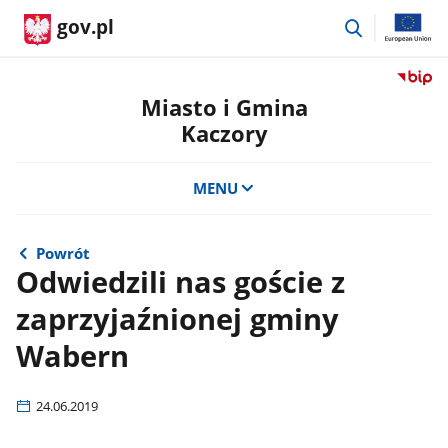
przejdź
gov.pl
do
wyszukiwar
Przejdź
do
Miasto i Gmina
serwis
Kaczory
Biulety
Informa
Publicz
MENU
Miasto
i
Gmina
Powrót
Kaczor
Odwiedzili nas goście z
zaprzyjaźnionej gminy
Wabern
24.06.2019