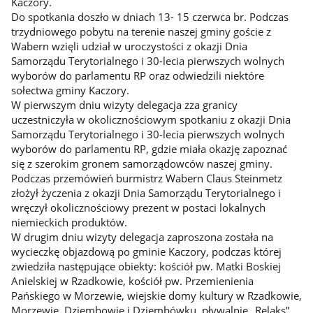
Kaczory.
Do spotkania doszło w dniach 13- 15 czerwca br. Podczas
trzydniowego pobytu na terenie naszej gminy goście z
Wabern wzięli udział w uroczystości z okazji Dnia
Samorządu Terytorialnego i 30-lecia pierwszych wolnych
wyborów do parlamentu RP oraz odwiedzili niektóre
sołectwa gminy Kaczory.
W pierwszym dniu wizyty delegacja zza granicy
uczestniczyła w okolicznościowym spotkaniu z okazji Dnia
Samorządu Terytorialnego i 30-lecia pierwszych wolnych
wyborów do parlamentu RP, gdzie miała okazję zapoznać
się z szerokim gronem samorządowców naszej gminy.
Podczas przemówień burmistrz Wabern Claus Steinmetz
złożył życzenia z okazji Dnia Samorządu Terytorialnego i
wręczył okolicznościowy prezent w postaci lokalnych
niemieckich produktów.
W drugim dniu wizyty delegacja zaproszona została na
wycieczkę objazdową po gminie Kaczory, podczas której
zwiedziła następujące obiekty: kościół pw. Matki Boskiej
Anielskiej w Rzadkowie, kościół pw. Przemienienia
Pańskiego w Morzewie, wiejskie domy kultury w Rzadkowie,
Morzewie, Dziembowie i Dziembówku, pływalnię „Relaks”,