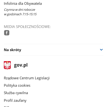
Infolinia dla Obywatela
Czynna w dni robocze
w godzinach 7:15-15:15
MEDIA SPOŁECZNOŚCIOWE:
facebook
Na skróty
stopka
Strona
gov.pl
gov.pl
główna
Rządowe Centrum Legislacji
Polityka cookies
Służba cywilna
Profil zaufany