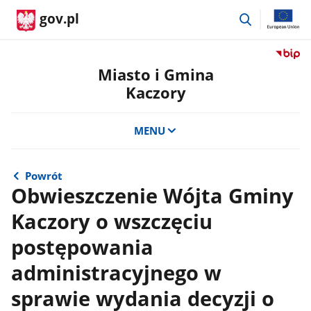
przejdź
gov.pl
do
wyszukiwar
Przejdź
do
Miasto i Gmina
serwis
Kaczory
Biulety
Informa
Publicz
MENU
Miasto
i
Gmina
Powrót
Kaczor
Obwieszczenie Wójta Gminy
Kaczory o wszczęciu
postępowania
administracyjnego w
sprawie wydania decyzji o