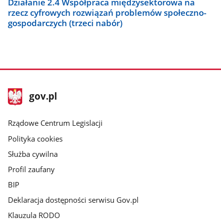
Działanie 2.4 Współpraca międzysektorowa na
rzecz cyfrowych rozwiązań problemów społeczno-
gospodarczych (trzeci nabór)
stopka
Strona
gov.pl
gov.pl
główna
Rządowe Centrum Legislacji
Polityka cookies
Służba cywilna
Profil zaufany
BIP
Deklaracja dostępności serwisu Gov.pl
Klauzula RODO