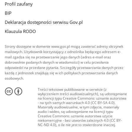
Profil zaufany
BIP
Deklaracja dostępności serwisu Gov.pl
Klauzula RODO
Strony dostępne w domenie www.gov.pl mogą zawierać adresy skrzynek
mailowych. Użytkownik korzystający z odnośnika będącego adresem e-
mail zgadza się na przetwarzanie jego danych (adres e-mail oraz
dobrowolnie podanych danych w wiadomości) w celu przesłania
odpowiedzi na przesłane pytania. Szczegóły przetwarzania danych przez
każdą z jednostek znajdują się w ich politykach przetwarzania danych
osobowych.
Treści tekstowe publikowane w serwisie (z
wyłączeniem treści audiowizualnych), są udostępniane
na licencji typu Creative Commons: uznanie autorstwa
- na tych samych warunkach 4.0 (CC BY-SA 4.0).
Materiały audiowizualne, w tym zdjęcia, materiały
audio i wideo, są udostępniane na licencji typu
Creative Commons: uznanie autorstwa użycie
niekomercyjne - bez utworów zależnych 4.0 (CC BY-
NC-ND 4.0), o ile nie jest to stwierdzone inaczej.