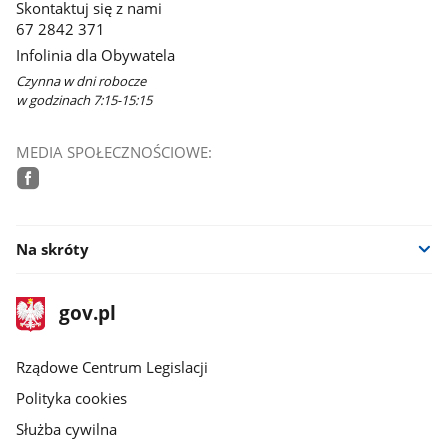
Skontaktuj się z nami
67 2842 371
Infolinia dla Obywatela
Czynna w dni robocze
w godzinach 7:15-15:15
MEDIA SPOŁECZNOŚCIOWE:
facebook
Na skróty
stopka
Strona
gov.pl
gov.pl
główna
Rządowe Centrum Legislacji
Polityka cookies
Służba cywilna