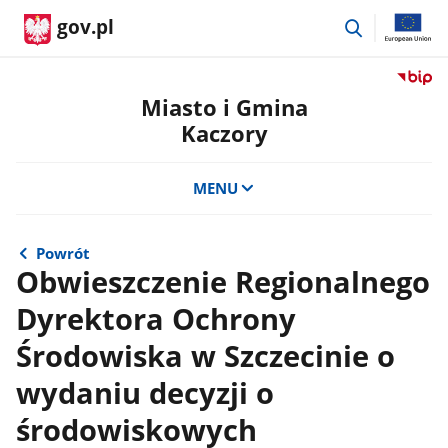
przejdź
gov.pl
do
wyszukiwar
Przejdź
do
Miasto i Gmina
serwis
Kaczory
Biulety
Informa
Publicz
MENU
Miasto
i
Gmina
Powrót
Kaczor
Obwieszczenie Regionalnego
Dyrektora Ochrony
Środowiska w Szczecinie o
wydaniu decyzji o
środowiskowych