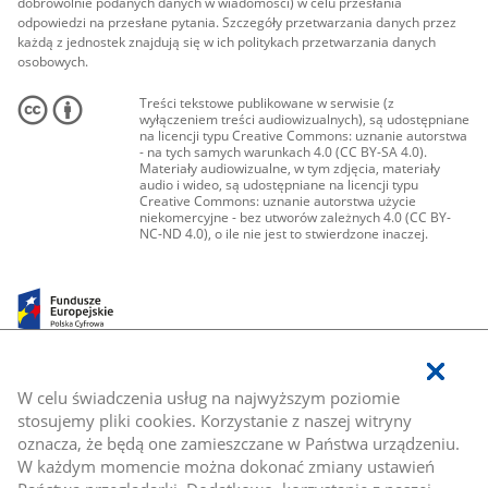
dobrowolnie podanych danych w wiadomości) w celu przesłania
odpowiedzi na przesłane pytania. Szczegóły przetwarzania danych przez
każdą z jednostek znajdują się w ich politykach przetwarzania danych
osobowych.
Treści tekstowe publikowane w serwisie (z
wyłączeniem treści audiowizualnych), są udostępniane
na licencji typu Creative Commons: uznanie autorstwa
- na tych samych warunkach 4.0 (CC BY-SA 4.0).
Materiały audiowizualne, w tym zdjęcia, materiały
audio i wideo, są udostępniane na licencji typu
Creative Commons: uznanie autorstwa użycie
niekomercyjne - bez utworów zależnych 4.0 (CC BY-
NC-ND 4.0), o ile nie jest to stwierdzone inaczej.
W celu świadczenia usług na najwyższym poziomie
stosujemy pliki cookies. Korzystanie z naszej witryny
oznacza, że będą one zamieszczane w Państwa urządzeniu.
W każdym momencie można dokonać zmiany ustawień