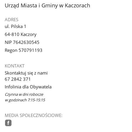
stopka
Urząd Miasta i Gminy w Kaczorach
ADRES
ul. Pilska 1
64-810 Kaczory
NIP 7642630545
Regon 570791193
KONTAKT
Skontaktuj się z nami
67 2842 371
Infolinia dla Obywatela
Czynna w dni robocze
w godzinach 7:15-15:15
MEDIA SPOŁECZNOŚCIOWE:
facebook