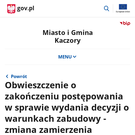
przejdź
gov.pl
do
wyszukiwar
Przejdź
do
Miasto i Gmina
serwis
Kaczory
Biulety
Informa
Publicz
MENU
Miasto
i
Gmina
Powrót
Kaczor
Obwieszczenie o
zakończeniu postępowania
w sprawie wydania decyzji o
warunkach zabudowy -
zmiana zamierzenia