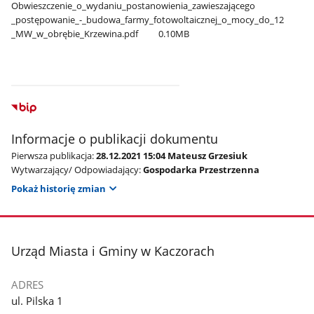
Obwieszczenie​_o​_wydaniu​_postanowienia​_zawieszającego​
_postępowanie​_-​_budowa​_farmy​_fotowoltaicznej​_o​_mocy​_do​_12​
_MW​_w​_obrębie​_Krzewina.pdf
0.10MB
Informacje o publikacji dokumentu
Pierwsza publikacja:
28.12.2021 15:04 Mateusz Grzesiuk
Wytwarzający/ Odpowiadający:
Gospodarka Przestrzenna
Pokaż historię zmian
stopka
Urząd Miasta i Gminy w Kaczorach
ADRES
ul. Pilska 1