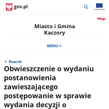
przejdź
gov.pl
do
wyszukiwar
Przejdź
do
Miasto i Gmina
serwis
Kaczory
Biulety
Informa
Publicz
MENU
Miasto
i
Gmina
Powrót
Kaczor
Obwieszczenie o wydaniu
postanowienia
zawieszającego
postępowanie w sprawie
wydania decyzji o