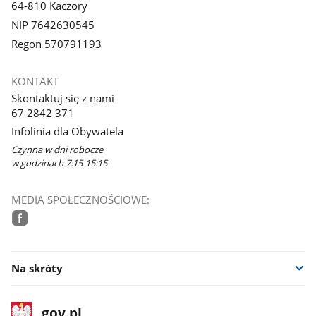
64-810 Kaczory
NIP 7642630545
Regon 570791193
KONTAKT
Skontaktuj się z nami
67 2842 371
Infolinia dla Obywatela
Czynna w dni robocze
w godzinach 7:15-15:15
MEDIA SPOŁECZNOŚCIOWE:
facebook
Na skróty
stopka
Strona
gov.pl