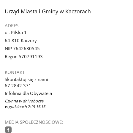
stopka
Urząd Miasta i Gminy w Kaczorach
ADRES
ul. Pilska 1
64-810 Kaczory
NIP 7642630545
Regon 570791193
KONTAKT
Skontaktuj się z nami
67 2842 371
Infolinia dla Obywatela
Czynna w dni robocze
w godzinach 7:15-15:15
MEDIA SPOŁECZNOŚCIOWE: