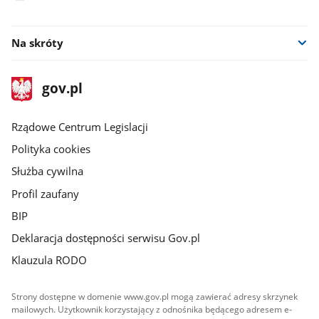
facebook
Na skróty
stopka
Strona
gov.pl
gov.pl
główna
Rządowe Centrum Legislacji
Polityka cookies
Służba cywilna
Profil zaufany
BIP
Deklaracja dostępności serwisu Gov.pl
Klauzula RODO
Strony dostępne w domenie www.gov.pl mogą zawierać adresy skrzynek
mailowych. Użytkownik korzystający z odnośnika będącego adresem e-