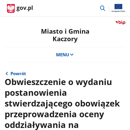
przejdź
gov.pl
do
wyszukiwar
Przejdź
do
Miasto i Gmina
serwis
Kaczory
Biulety
Informa
Publicz
MENU
Miasto
i
Gmina
Powrót
Kaczor
Obwieszczenie o wydaniu
postanowienia
stwierdzającego obowiązek
przeprowadzenia oceny
oddziaływania na