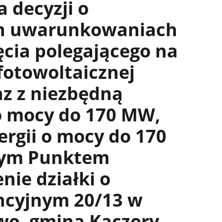
 decyzji o
h uwarunkowaniach
ęcia polegającego na
fotowoltaicznej
z z niezbędną
o mocy do 170 MW,
rgii o mocy do 170
ym Punktem
nie działki o
cyjnym 20/13 w
wo, gmina Kaczory