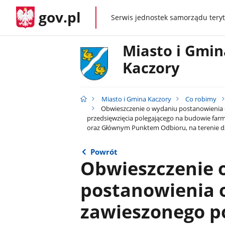
gov.pl
Serwis jednostek samorządu teryt
gov.pl
Miasto i Gmin
Kaczory
Miasto i Gmina Kaczory
Co robimy
Obwieszczenie o wydaniu postanowienia 
przedsięwzięcia polegającego na budowie far
oraz Głównym Punktem Odbioru, na terenie dz
Powrót
Obwieszczenie 
postanowienia 
zawieszonego p