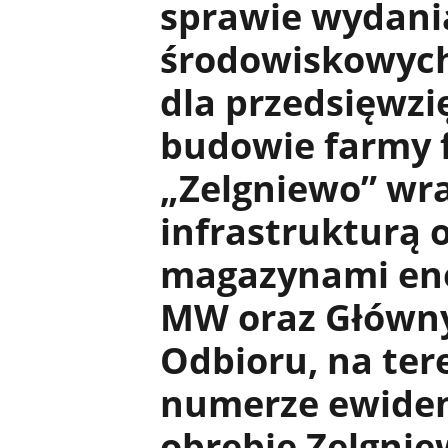
sprawie wydania
środowiskowyc
dla przedsięwzi
budowie farmy 
„Zelgniewo” wra
infrastrukturą 
magazynami ene
MW oraz Główn
Odbioru, na tere
numerze ewiden
obrębie Zelgnie