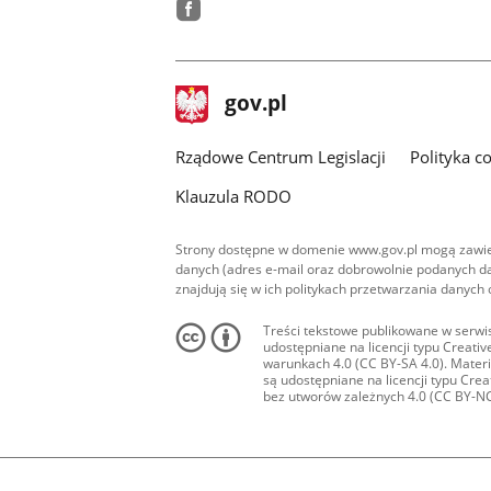
facebook
stopka
Strona
gov.pl
gov.pl
główna
Rządowe Centrum Legislacji
Polityka c
Klauzula RODO
Strony dostępne w domenie www.gov.pl mogą zawier
danych (adres e-mail oraz dobrowolnie podanych da
znajdują się w ich politykach przetwarzania danych
Treści tekstowe publikowane w serwis
udostępniane na licencji typu Creat
warunkach 4.0 (CC BY-SA 4.0). Materia
są udostępniane na licencji typu Cr
bez utworów zależnych 4.0 (CC BY-NC-N