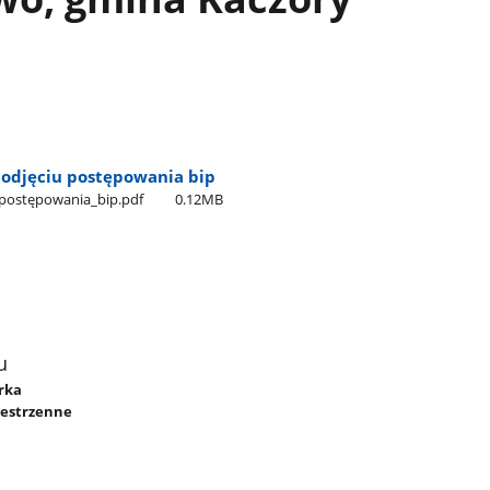
podjęciu postępowania bip
_postępowania​_bip.pdf
0.12MB
u
órka
zestrzenne