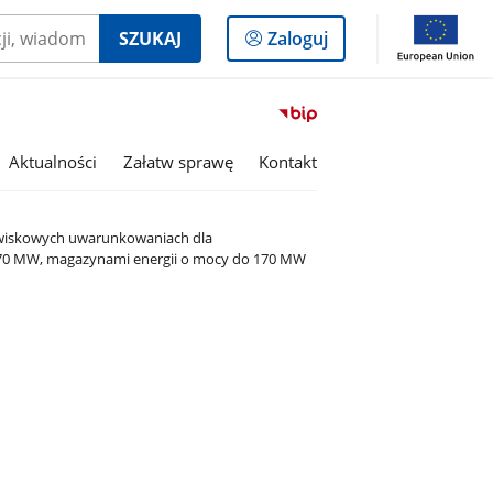
Logowanie
SZUKAJ
Zaloguj
do
panelu
Przejdź
do
serwisu
Aktualności
Załatw sprawę
Kontakt
Biuletyn
Informacji
Publicznej
owiskowych uwarunkowaniach dla
Miasto
o 170 MW, magazynami energii o mocy do 170 MW
i
Gmina
Kaczory