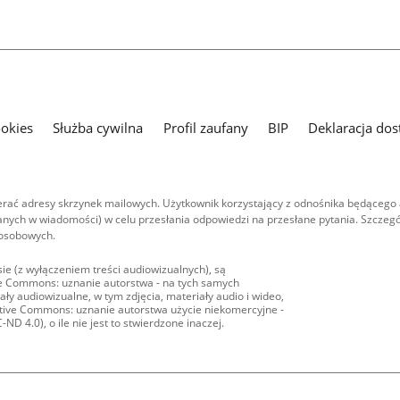
ookies
Służba cywilna
Profil zaufany
BIP
Deklaracja dos
ać adresy skrzynek mailowych. Użytkownik korzystający z odnośnika będącego 
nych w wiadomości) w celu przesłania odpowiedzi na przesłane pytania. Szczegó
 osobowych.
ie (z wyłączeniem treści audiowizualnych), są
ive Commons: uznanie autorstwa - na tych samych
ły audiowizualne, w tym zdjęcia, materiały audio i wideo,
eative Commons: uznanie autorstwa użycie niekomercyjne -
D 4.0), o ile nie jest to stwierdzone inaczej.