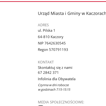
stopka
Urząd Miasta i Gminy w Kaczorac
ADRES
ul. Pilska 1
64-810 Kaczory
NIP 7642630545
Regon 570791193
KONTAKT
Skontaktuj się z nami
67 2842 371
Infolinia dla Obywatela
Czynna w dni robocze
w godzinach 7:15-15:15
MEDIA SPOŁECZNOŚCIOWE: