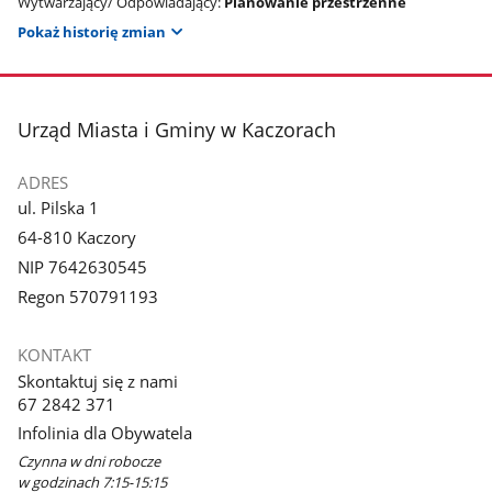
Wytwarzający/ Odpowiadający:
Planowanie przestrzenne
Pokaż historię zmian
stopka
Urząd Miasta i Gminy w Kaczorach
ADRES
ul. Pilska 1
64-810 Kaczory
NIP 7642630545
Regon 570791193
KONTAKT
Skontaktuj się z nami
67 2842 371
Infolinia dla Obywatela
Czynna w dni robocze
w godzinach 7:15-15:15