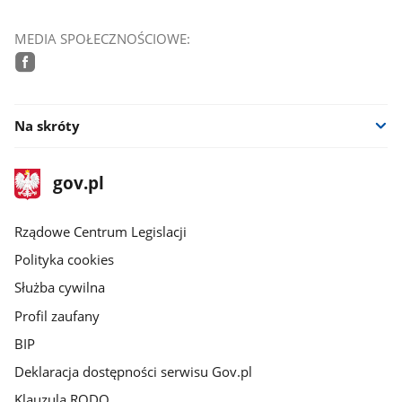
MEDIA SPOŁECZNOŚCIOWE:
facebook
Na skróty
stopka
Strona
gov.pl
gov.pl
główna
Rządowe Centrum Legislacji
Polityka cookies
Służba cywilna
Profil zaufany
BIP
Deklaracja dostępności serwisu Gov.pl
Klauzula RODO