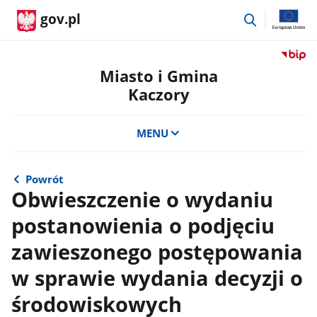
przejdź
gov.pl
do
wyszukiwar
Przejdź
do
Miasto i Gmina
serwis
Kaczory
Biulety
Informa
Publicz
MENU
Miasto
i
Gmina
Powrót
Kaczor
Obwieszczenie o wydaniu
postanowienia o podjęciu
zawieszonego postępowania
w sprawie wydania decyzji o
środowiskowych