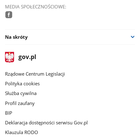
MEDIA SPOŁECZNOŚCIOWE:
facebook
Na skróty
stopka
Strona
gov.pl
gov.pl
główna
Rządowe Centrum Legislacji
Polityka cookies
Służba cywilna
Profil zaufany
BIP
Deklaracja dostępności serwisu Gov.pl
Klauzula RODO