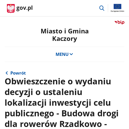
przejdź
gov.pl
do
wyszukiwar
Przejdź
do
Miasto i Gmina
serwis
Kaczory
Biulety
Informa
Publicz
MENU
Miasto
i
Gmina
Powrót
Kaczor
Obwieszczenie o wydaniu
decyzji o ustaleniu
lokalizacji inwestycji celu
publicznego - Budowa drogi
dla rowerów Rzadkowo -