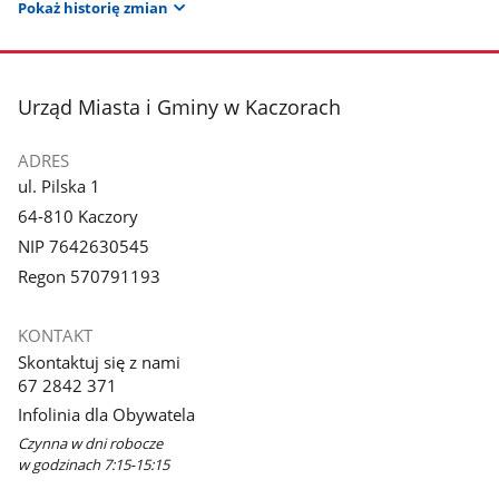
Pokaż historię zmian
stopka
Urząd Miasta i Gminy w Kaczorach
ADRES
ul. Pilska 1
64-810 Kaczory
NIP 7642630545
Regon 570791193
KONTAKT
Skontaktuj się z nami
67 2842 371
Infolinia dla Obywatela
Czynna w dni robocze
w godzinach 7:15-15:15