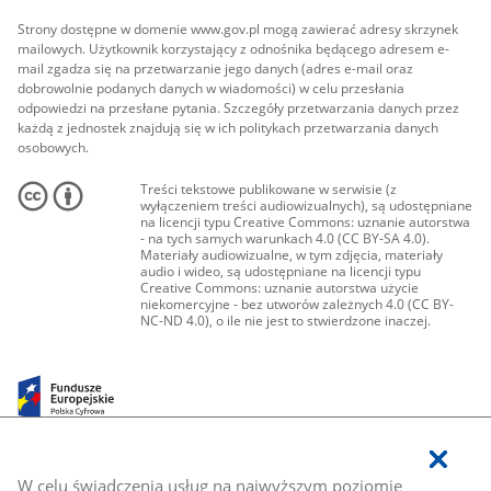
Strony dostępne w domenie www.gov.pl mogą zawierać adresy skrzynek
mailowych. Użytkownik korzystający z odnośnika będącego adresem e-
mail zgadza się na przetwarzanie jego danych (adres e-mail oraz
dobrowolnie podanych danych w wiadomości) w celu przesłania
odpowiedzi na przesłane pytania. Szczegóły przetwarzania danych przez
każdą z jednostek znajdują się w ich politykach przetwarzania danych
osobowych.
Treści tekstowe publikowane w serwisie (z
wyłączeniem treści audiowizualnych), są udostępniane
na licencji typu Creative Commons: uznanie autorstwa
- na tych samych warunkach 4.0 (CC BY-SA 4.0).
Materiały audiowizualne, w tym zdjęcia, materiały
audio i wideo, są udostępniane na licencji typu
Creative Commons: uznanie autorstwa użycie
niekomercyjne - bez utworów zależnych 4.0 (CC BY-
NC-ND 4.0), o ile nie jest to stwierdzone inaczej.
W celu świadczenia usług na najwyższym poziomie