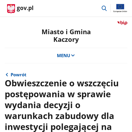
przejdź
gov.pl
do
wyszukiwar
Przejdź
do
Miasto i Gmina
serwis
Kaczory
Biulety
Informa
Publicz
MENU
Miasto
i
Gmina
Powrót
Kaczor
Obwieszczenie o wszczęciu
postępowania w sprawie
wydania decyzji o
warunkach zabudowy dla
inwestycji polegającej na