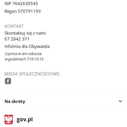
NIP 7642630545
Regon 570791193
KONTAKT
Skontaktuj się z nami
67 2842 371
Infolinia dla Obywatela
Czynna w dni robocze
w godzinach 7:15-15:15
MEDIA SPOŁECZNOŚCIOWE:
facebook
Na skróty
stopka
Strona
gov.pl
gov.pl
główna