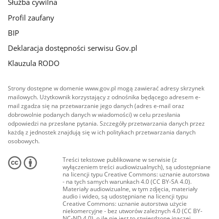
Służba cywilna
Profil zaufany
BIP
Deklaracja dostępności serwisu Gov.pl
Klauzula RODO
Strony dostępne w domenie www.gov.pl mogą zawierać adresy skrzynek
mailowych. Użytkownik korzystający z odnośnika będącego adresem e-
mail zgadza się na przetwarzanie jego danych (adres e-mail oraz
dobrowolnie podanych danych w wiadomości) w celu przesłania
odpowiedzi na przesłane pytania. Szczegóły przetwarzania danych przez
każdą z jednostek znajdują się w ich politykach przetwarzania danych
osobowych.
Treści tekstowe publikowane w serwisie (z
wyłączeniem treści audiowizualnych), są udostępniane
na licencji typu Creative Commons: uznanie autorstwa
- na tych samych warunkach 4.0 (CC BY-SA 4.0).
Materiały audiowizualne, w tym zdjęcia, materiały
audio i wideo, są udostępniane na licencji typu
Creative Commons: uznanie autorstwa użycie
niekomercyjne - bez utworów zależnych 4.0 (CC BY-
NC-ND 4.0), o ile nie jest to stwierdzone inaczej.