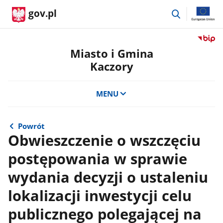
przejdź
gov.pl
do
wyszukiwar
Przejdź
do
Miasto i Gmina
serwis
Kaczory
Biulety
Informa
Publicz
MENU
Miasto
i
Gmina
Powrót
Kaczor
Obwieszczenie o wszczęciu
postępowania w sprawie
wydania decyzji o ustaleniu
lokalizacji inwestycji celu
publicznego polegającej na