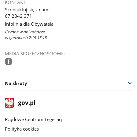
KONTAKT
Skontaktuj się z nami
67 2842 371
Infolinia dla Obywatela
Czynna w dni robocze
w godzinach 7:15-15:15
MEDIA SPOŁECZNOŚCIOWE:
facebook
Na skróty
stopka
Strona
gov.pl
gov.pl
główna
Rządowe Centrum Legislacji
Polityka cookies