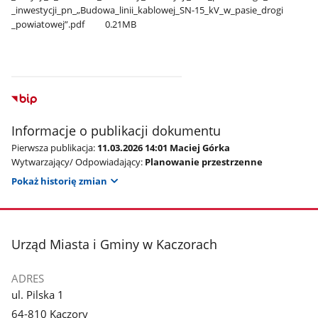
_inwestycji​_pn​_„Budowa​_linii​_kablowej​_SN-15​_kV​_w​_pasie​_drogi​
_powiatowej”.pdf
0.21MB
Informacje o publikacji dokumentu
Pierwsza publikacja:
11.03.2026 14:01 Maciej Górka
Wytwarzający/ Odpowiadający:
Planowanie przestrzenne
Pokaż historię zmian
stopka
Urząd Miasta i Gminy w Kaczorach
ADRES
ul. Pilska 1
64-810 Kaczory