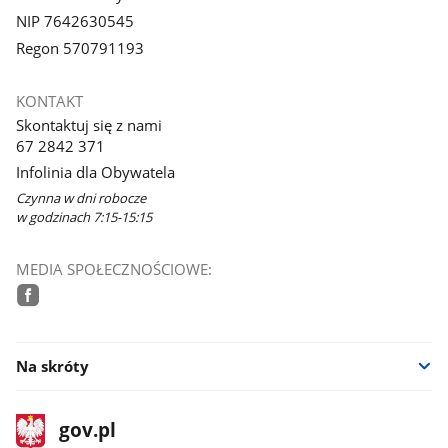
NIP 7642630545
Regon 570791193
KONTAKT
Skontaktuj się z nami
67 2842 371
Infolinia dla Obywatela
Czynna w dni robocze
w godzinach 7:15-15:15
MEDIA SPOŁECZNOŚCIOWE:
facebook
Na skróty
stopka
Strona
gov.pl
gov.pl