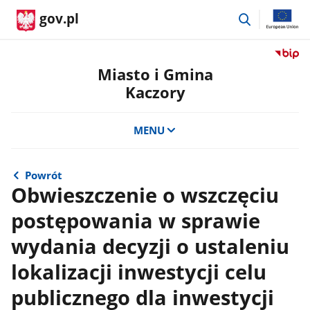
przejdź
gov.pl
do
wyszukiwar
Przejdź
do
Miasto i Gmina
serwis
Kaczory
Biulety
Informa
Publicz
MENU
Miasto
i
Gmina
Powrót
Kaczor
Obwieszczenie o wszczęciu
postępowania w sprawie
wydania decyzji o ustaleniu
lokalizacji inwestycji celu
publicznego dla inwestycji