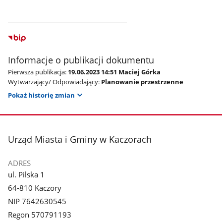
Informacje o publikacji dokumentu
Pierwsza publikacja:
19.06.2023 14:51 Maciej Górka
Wytwarzający/ Odpowiadający:
Planowanie przestrzenne
Pokaż historię zmian
stopka
Urząd Miasta i Gminy w Kaczorach
ADRES
ul. Pilska 1
64-810 Kaczory
NIP 7642630545
Regon 570791193