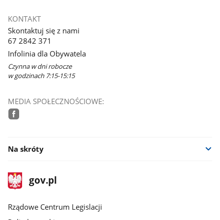
KONTAKT
Skontaktuj się z nami
67 2842 371
Infolinia dla Obywatela
Czynna w dni robocze
w godzinach 7:15-15:15
MEDIA SPOŁECZNOŚCIOWE:
facebook
Na skróty
stopka
Strona
gov.pl
gov.pl
główna
Rządowe Centrum Legislacji