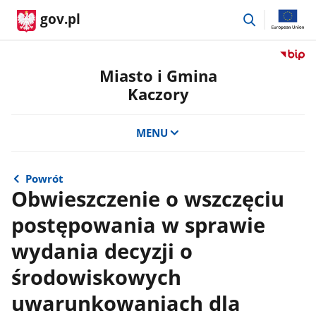
przejdź
gov.pl
do
wyszukiwar
Przejdź
do
Miasto i Gmina
serwis
Kaczory
Biulety
Informa
Publicz
MENU
Miasto
i
Gmina
Powrót
Kaczor
Obwieszczenie o wszczęciu
postępowania w sprawie
wydania decyzji o
środowiskowych
uwarunkowaniach dla