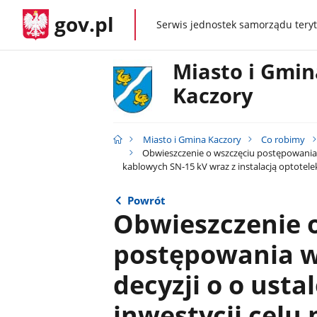
gov.pl
Serwis jednostek samorządu teryt
gov.pl
Miasto i Gmin
Kaczory
Miasto i Gmina Kaczory
Co robimy
Obwieszczenie o wszczęciu postępowania w 
kablowych SN-15 kV wraz z instalacją optotele
Powrót
Obwieszczenie 
postępowania w
decyzji o o ustal
inwestycji celu 