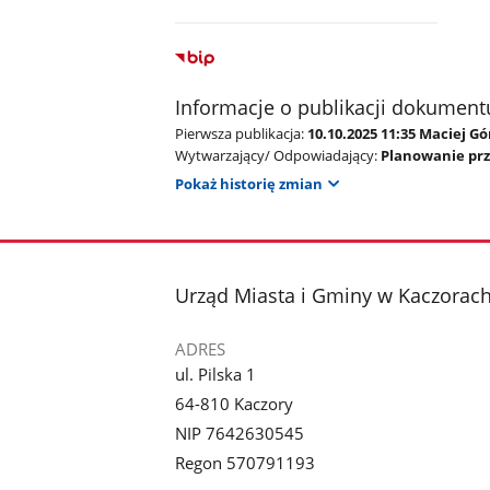
Informacje o publikacji dokument
Pierwsza publikacja:
10.10.2025 11:35 Maciej G
Wytwarzający/ Odpowiadający:
Planowanie pr
Pokaż historię zmian
stopka
Urząd Miasta i Gminy w Kaczorac
ADRES
ul. Pilska 1
64-810 Kaczory
NIP 7642630545
Regon 570791193