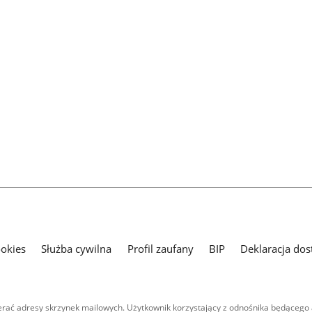
ookies
Służba cywilna
Profil zaufany
BIP
Deklaracja dos
ać adresy skrzynek mailowych. Użytkownik korzystający z odnośnika będącego 