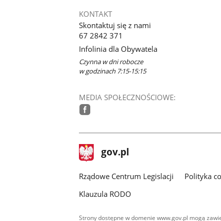
KONTAKT
Skontaktuj się z nami
67 2842 371
Infolinia dla Obywatela
Czynna w dni robocze
w godzinach 7:15-15:15
MEDIA SPOŁECZNOŚCIOWE:
facebook
stopka
Strona
gov.pl
gov.pl
główna
Rządowe Centrum Legislacji
Polityka c
Klauzula RODO
Strony dostępne w domenie www.gov.pl mogą zawier