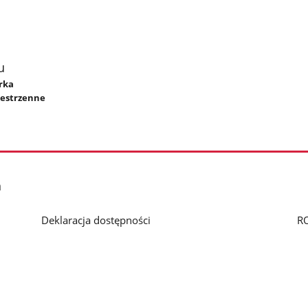
u
órka
zestrzenne
h
Deklaracja dostępności
R