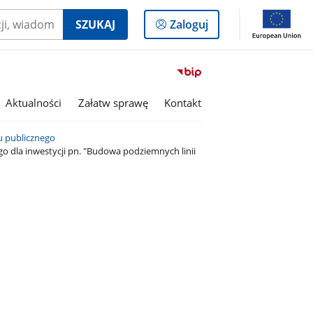
Logowanie
SZUKAJ
Zaloguj
do
panelu
Przejdź
do
serwisu
Aktualności
Załatw sprawę
Kontakt
Biuletyn
Informacji
lu publicznego
Publicznej
go dla inwestycji pn. "Budowa podziemnych linii
Miasto
i
Gmina
Kaczory