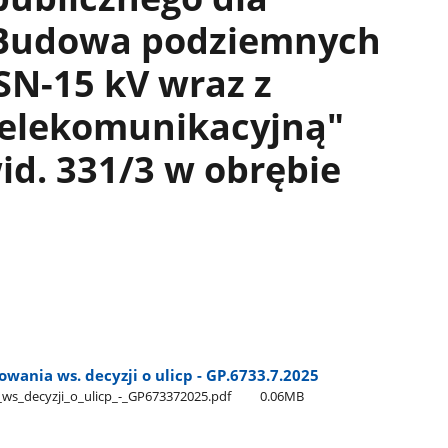
 "Budowa podziemnych
 SN-15 kV wraz z
telekomunikacyjną"
id. 331/3 w obrębie
wania ws. decyzji o ulicp - GP.6733.7.2025
s​_decyzji​_o​_ulicp​_-​_GP673372025.pdf
0.06MB