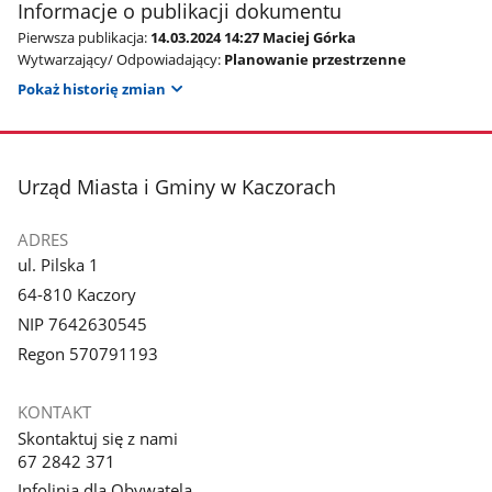
Informacje o publikacji dokumentu
Pierwsza publikacja:
14.03.2024 14:27 Maciej Górka
Wytwarzający/ Odpowiadający:
Planowanie przestrzenne
Pokaż historię zmian
stopka
Urząd Miasta i Gminy w Kaczorach
ADRES
ul. Pilska 1
64-810 Kaczory
NIP 7642630545
Regon 570791193
KONTAKT
Skontaktuj się z nami
67 2842 371
Infolinia dla Obywatela