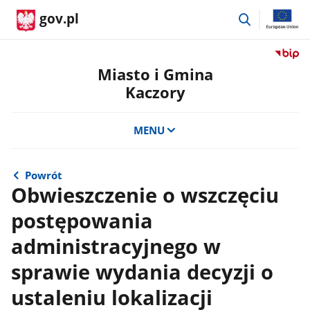
przejdź
gov.pl
do
wyszukiwar
Przejdź
do
Miasto i Gmina
serwis
Kaczory
Biulety
Informa
Publicz
MENU
Miasto
i
Gmina
Powrót
Kaczor
Obwieszczenie o wszczęciu
postępowania
administracyjnego w
sprawie wydania decyzji o
ustaleniu lokalizacji