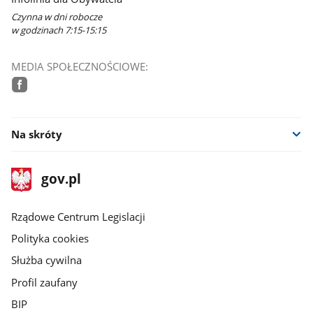
Czynna w dni robocze
w godzinach 7:15-15:15
MEDIA SPOŁECZNOŚCIOWE:
facebook
Na skróty
stopka
Strona
gov.pl
gov.pl
główna
Rządowe Centrum Legislacji
Polityka cookies
Służba cywilna
Profil zaufany
BIP