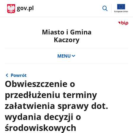
przejdź
gov.pl
do
wyszukiwar
Przejdź
do
Miasto i Gmina
serwis
Kaczory
Biulety
Informa
Publicz
MENU
Miasto
i
Gmina
Powrót
Kaczor
Obwieszczenie o
przedłużeniu terminy
załatwienia sprawy dot.
wydania decyzji o
środowiskowych