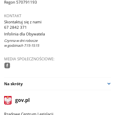
Regon 570791193
KONTAKT
Skontaktuj się z nami
67 2842 371
Infolinia dla Obywatela
Czynna w dni robocze
w godzinach 7:15-15:15
MEDIA SPOŁECZNOŚCIOWE:
facebook
Na skróty
stopka
Strona
gov.pl
gov.pl
główna
Rządowe Centrum Legislacji