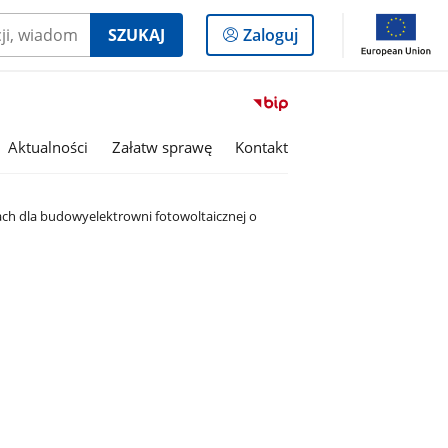
Logowanie
SZUKAJ
Zaloguj
do
panelu
Przejdź
do
serwisu
Aktualności
Załatw sprawę
Kontakt
Biuletyn
Informacji
Publicznej
h dla budowyelektrowni fotowoltaicznej o
Miasto
i
Gmina
Kaczory