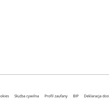
ookies
Służba cywilna
Profil zaufany
BIP
Deklaracja dos