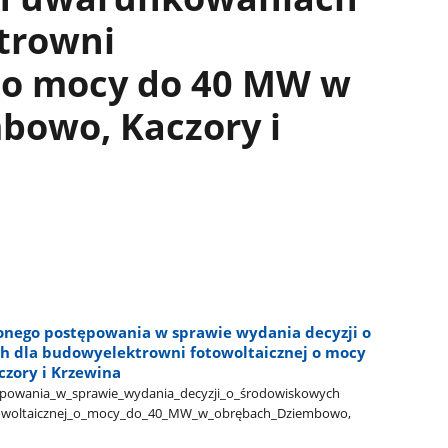
trowni
j o mocy do 40 MW w
bowo, Kaczory i
onego postępowania w sprawie wydania decyzji o
 dla budowyelektrowni fotowoltaicznej o mocy
zory i Krzewina
powania​_w​_sprawie​_wydania​_decyzji​_o​_środowiskowych​
oltaicznej​_o​_mocy​_do​_40​_MW​_w​_obrębach​_Dziembowo,​