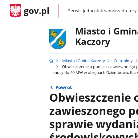
gov.pl
Serwis jednostek samorządu teryt
gov.pl
Miasto i Gmin
Kaczory
Miasto i Gmina Kaczory
Co robimy
Obwieszczenie o podjęciu zawieszonego 
mocy do 40 MW w obrębach Dziembowo, Kaczo
Powrót
Obwieszczenie o
zawieszonego p
sprawie wydania
środowiskowyc