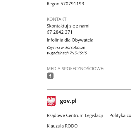
Regon 570791193
KONTAKT
Skontaktuj się z nami
67 2842 371
Infolinia dla Obywatela
Czynna w dni robocze
w godzinach 7:15-15:15
MEDIA SPOŁECZNOŚCIOWE:
facebook
stopka
Strona
gov.pl
gov.pl
główna
Rządowe Centrum Legislacji
Polityka c
Klauzula RODO