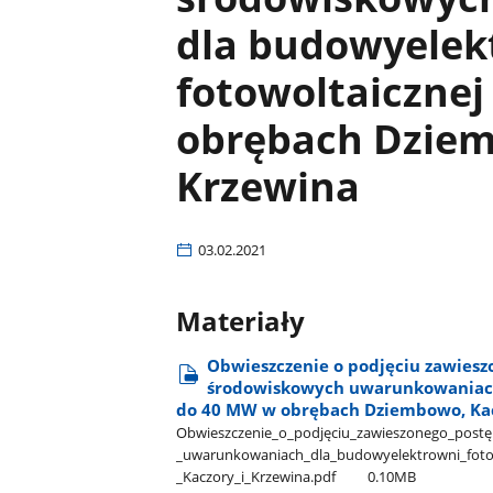
dla budowyelek
fotowoltaiczne
obrębach Dziem
Krzewina
03.02.2021
Materiały
Obwieszczenie o podjęciu zawiesz
środowiskowych uwarunkowaniach
do 40 MW w obrębach Dziembowo, Kac
Obwieszczenie​_o​_podjęciu​_zawieszonego​_postę
_uwarunkowaniach​_dla​_budowyelektrowni​_fotow
_Kaczory​_i​_Krzewina.pdf
0.10MB