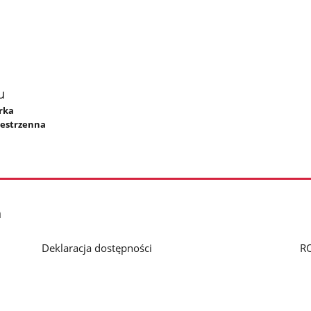
u
órka
zestrzenna
h
Deklaracja dostępności
R