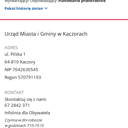
Wytwarzający/ Odpowiadający:
Planowanie przestrzenne
Pokaż historię zmian
stopka
Urząd Miasta i Gminy w Kaczorach
ADRES
ul. Pilska 1
64-810 Kaczory
NIP 7642630545
Regon 570791193
KONTAKT
Skontaktuj się z nami
67 2842 371
Infolinia dla Obywatela
Czynna w dni robocze
w godzinach 7:15-15:15