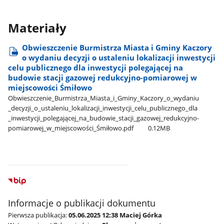
Materiały
Obwieszczenie Burmistrza Miasta i Gminy Kaczory
o wydaniu decyzji o ustaleniu lokalizacji inwestycji
celu publicznego dla inwestycji polegającej na
budowie stacji gazowej redukcyjno-pomiarowej w
miejscowości Śmiłowo
Obwieszczenie​_Burmistrza​_Miasta​_i​_Gminy​_Kaczory​_o​_wydaniu​
_decyzji​_o​_ustaleniu​_lokalizacji​_inwestycji​_celu​_publicznego​_dla​
_inwestycji​_polegającej​_na​_budowie​_stacji​_gazowej​_redukcyjno-
pomiarowej​_w​_miejscowości​_Śmiłowo.pdf
0.12MB
Informacje o publikacji dokumentu
Pierwsza publikacja:
05.06.2025 12:38 Maciej Górka