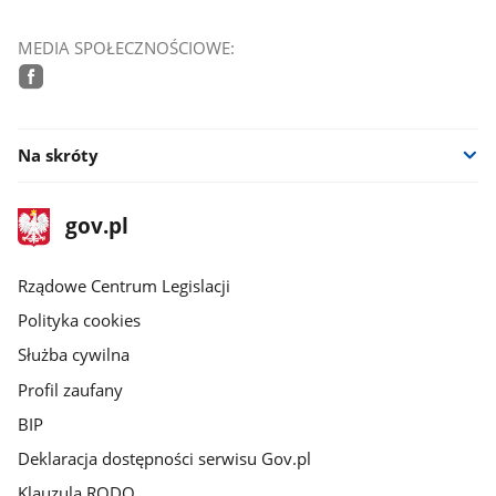
MEDIA SPOŁECZNOŚCIOWE:
facebook
Na skróty
stopka
Strona
gov.pl
gov.pl
główna
Rządowe Centrum Legislacji
Polityka cookies
Służba cywilna
Profil zaufany
BIP
Deklaracja dostępności serwisu Gov.pl
Klauzula RODO