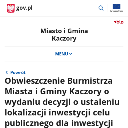
przejdź
gov.pl
do
wyszukiwar
Przejdź
do
Miasto i Gmina
serwis
Kaczory
Biulety
Informa
Publicz
MENU
Miasto
i
Gmina
Powrót
Kaczor
Obwieszczenie Burmistrza
Miasta i Gminy Kaczory o
wydaniu decyzji o ustaleniu
lokalizacji inwestycji celu
publicznego dla inwestycji