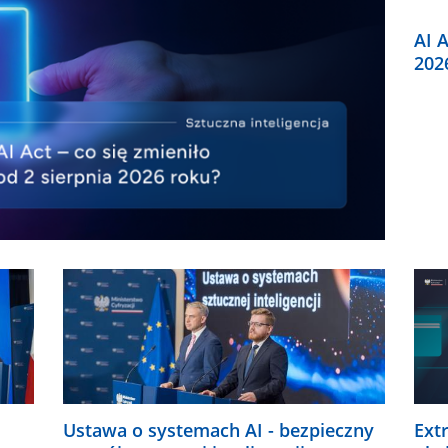
AI A
202
Ustawa o systemach AI - bezpieczny
Ext