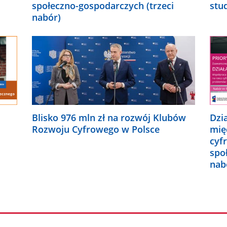
społeczno-gospodarczych (trzeci
stu
nabór)
Blisko 976 mln zł na rozwój Klubów
Dzi
Rozwoju Cyfrowego w Polsce
mię
cyf
spo
nab