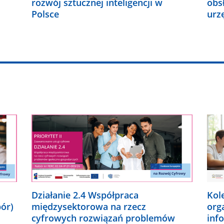
rozwój sztucznej inteligencji w
obs
Polsce
urz
Działanie 2.4 Współpraca
Kol
bór)
międzysektorowa na rzecz
org
cyfrowych rozwiązań problemów
inf