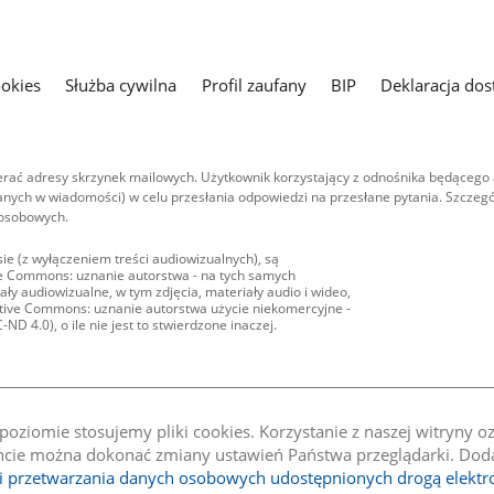
ookies
Służba cywilna
Profil zaufany
BIP
Deklaracja dos
ać adresy skrzynek mailowych. Użytkownik korzystający z odnośnika będącego 
nych w wiadomości) w celu przesłania odpowiedzi na przesłane pytania. Szczegó
 osobowych.
ie (z wyłączeniem treści audiowizualnych), są
ive Commons: uznanie autorstwa - na tych samych
ły audiowizualne, w tym zdjęcia, materiały audio i wideo,
eative Commons: uznanie autorstwa użycie niekomercyjne -
D 4.0), o ile nie jest to stwierdzone inaczej.
oziomie stosujemy pliki cookies. Korzystanie z naszej witryny 
e można dokonać zmiany ustawień Państwa przeglądarki. Dodat
li przetwarzania danych osobowych udostępnionych drogą elektr