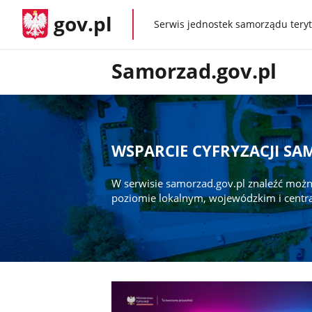
gov.pl
Serwis jednostek samorządu teryt
gov.pl
Samorzad.gov.pl
WSPARCIE CYFRYZACJI S
W serwisie samorzad.gov.pl znaleźć możn
poziomie lokalnym, wojewódzkim i centr