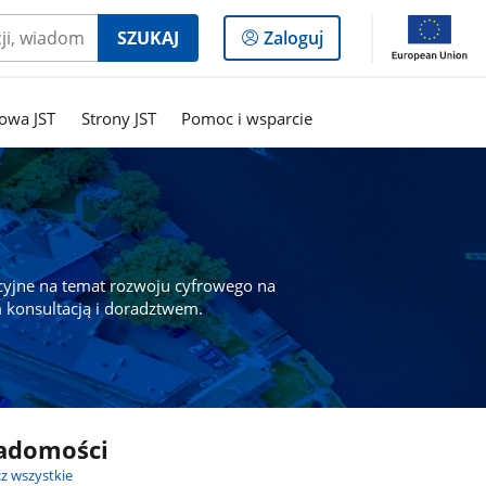
Logowanie
SZUKAJ
Zaloguj
do
panelu
owa JST
Strony JST
Pomoc i wsparcie
cyjne na temat rozwoju cyfrowego na
 konsultacją i doradztwem.
adomości
z wszystkie