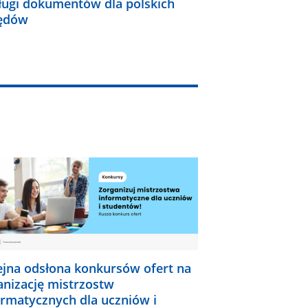
ługi dokumentów dla polskich
ędów
ejna odsłona konkursów ofert na
anizację mistrzostw
ormatycznych dla uczniów i