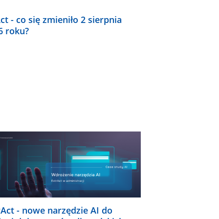
ct - co się zmieniło 2 sierpnia
6 roku?
rAct - nowe narzędzie AI do