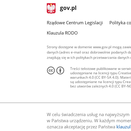
stopka
Strona
gov.pl
gov.pl
główna
Rządowe Centrum Legislacji
Polityka c
Klauzula RODO
Strony dostępne w domenie www.gov.pl mogą zawier
danych (adres e-mail oraz dobrowolnie podanych da
znajdują się w ich politykach przetwarzania danych
Treści tekstowe publikowane w serwis
udostępniane na licencji typu Creat
warunkach 4.0 (CC BY-SA 4.0). Materia
są udostępniane na licencji typu Cr
bez utworów zależnych 4.0 (CC BY-NC-N
W celu świadczenia usług na najwyższym p
w Państwa urządzeniu. W każdym momenci
oznacza akceptację przez Państwa
klauzu