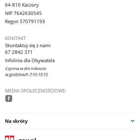
64-810 Kaczory
NIP 7642630545
Regon 570791193
KONTAKT
Skontaktuj się z nami
67 2842 371
Infolinia dla Obywatela
Czynna w dni robocze
w godzinach 7:15-15:15
MEDIA SPOŁECZNOŚCIOWE:
facebook
Na skróty
stopka
Strona