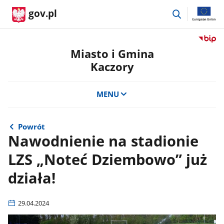
przejdź
gov.pl
do
wyszukiwar
Przejdź
do
Miasto i Gmina
serwis
Kaczory
Biulety
Informa
Publicz
MENU
Miasto
i
Gmina
Powrót
Kaczor
Nawodnienie na stadionie
LZS „Noteć Dziembowo” już
działa!
29.04.2024