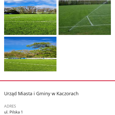
Pokaż
Pokaż
zdjęcie
zdjęcie
1
2
z
z
galerii.
galerii.
Pokaż
zdjęcie
3
z
stopka
Urząd Miasta i Gminy w Kaczorach
galerii.
ADRES
ul. Pilska 1