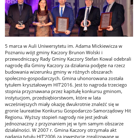
5 marca w Auli Uniwersytetu im. Adama Mickiewicza w
Poznaniu wójt gminy Kaczory Brunon Wolski i
przewodniczący Rady Gminy Kaczory Stefan Kowal odebrali
nagrodę dla Gminy Kaczory za działania podjęte na rzecz
budowania wizerunku gminy w różnych obszarach
społeczno-gospodarczych. Gmina uhonorowana została
tytułem kryształowym HIT’2016. Jest to nagroda trzeciego
stopnia przyznawana przez kapitułę konkursu gminom,
instytucjom, przedsiębiorstwom, które w lata
wcześniejszych miały okazję dwukrotnie znaleźć się w
gronie laureatów Konkursu Gospodarczo-Samorządowy Hit
Regionu. Wyższy stopień nagrody nie jest jednak
jednoznaczny z przyznaniem jej w tym samym obszarze
działalności. W 2007 r. Gmina Kaczory otrzymała akt
nadania tytułu HIT’2006 za inwestycje zrealizowane w