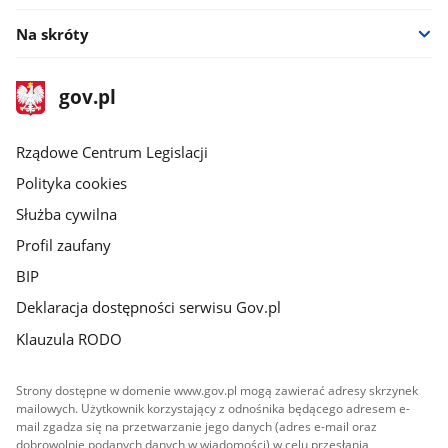
Na skróty
stopka
Strona
gov.pl
gov.pl
główna
Rządowe Centrum Legislacji
Polityka cookies
Służba cywilna
Profil zaufany
BIP
Deklaracja dostępności serwisu Gov.pl
Klauzula RODO
Strony dostępne w domenie www.gov.pl mogą zawierać adresy skrzynek
mailowych. Użytkownik korzystający z odnośnika będącego adresem e-
mail zgadza się na przetwarzanie jego danych (adres e-mail oraz
dobrowolnie podanych danych w wiadomości) w celu przesłania