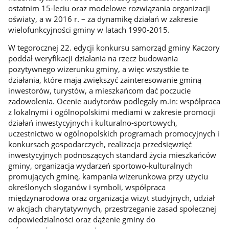
ostatnim 15-leciu oraz modelowe rozwiązania organizacji
oświaty, a w 2016 r. – za dynamikę działań w zakresie
wielofunkcyjności gminy w latach 1990-2015.
W tegorocznej 22. edycji konkursu samorząd gminy Kaczory
poddał weryfikacji działania na rzecz budowania
pozytywnego wizerunku gminy, a więc wszystkie te
działania, które mają zwiększyć zainteresowanie gminą
inwestorów, turystów, a mieszkańcom dać poczucie
zadowolenia. Ocenie audytorów podlegały m.in: współpraca
z lokalnymi i ogólnopolskimi mediami w zakresie promocji
działań inwestycyjnych i kulturalno-sportowych,
uczestnictwo w ogólnopolskich programach promocyjnych i
konkursach gospodarczych, realizacja przedsięwzięć
inwestycyjnych podnoszących standard życia mieszkańców
gminy, organizacja wydarzeń sportowo-kulturalnych
promujących gminę, kampania wizerunkowa przy użyciu
określonych sloganów i symboli, współpraca
międzynarodowa oraz organizacja wizyt studyjnych, udział
w akcjach charytatywnych, przestrzeganie zasad społecznej
odpowiedzialności oraz dążenie gminy do