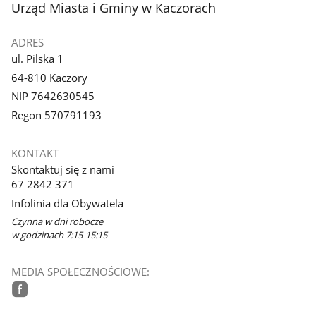
stopka
Urząd Miasta i Gminy w Kaczorach
galerii.
ADRES
ul. Pilska 1
64-810 Kaczory
NIP 7642630545
Regon 570791193
KONTAKT
Skontaktuj się z nami
67 2842 371
Infolinia dla Obywatela
Czynna w dni robocze
w godzinach 7:15-15:15
MEDIA SPOŁECZNOŚCIOWE:
facebook