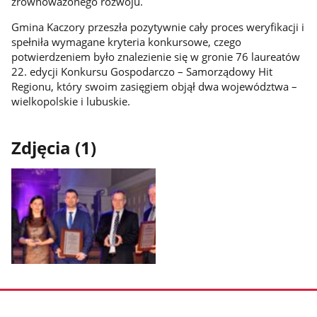
zrównoważonego rozwoju.
Gmina Kaczory przeszła pozytywnie cały proces weryfikacji i
spełniła wymagane kryteria konkursowe, czego
potwierdzeniem było znalezienie się w gronie 76 laureatów
22. edycji Konkursu Gospodarczo – Samorządowy Hit
Regionu, który swoim zasięgiem objął dwa województwa –
wielkopolskie i lubuskie.
Zdjęcia (1)
Pokaż
zdjęcie
1
z