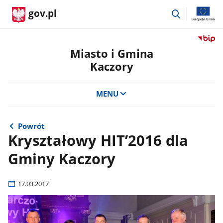
przejdź
gov.pl
do
wyszukiwar
Przejdź
do
Miasto i Gmina
serwis
Kaczory
Biulety
Informa
Publicz
MENU
Miasto
i
Gmina
Powrót
Kaczor
Kryształowy HIT’2016 dla
Gminy Kaczory
17.03.2017