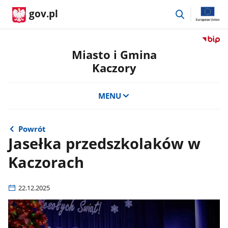
przejdź
gov.pl
do
wyszukiwar
Przejdź
do
Miasto i Gmina
serwis
Kaczory
Biulety
Informa
Publicz
MENU
Miasto
i
Gmina
Powrót
Kaczor
Jasełka przedszkolaków w
Kaczorach
22.12.2025