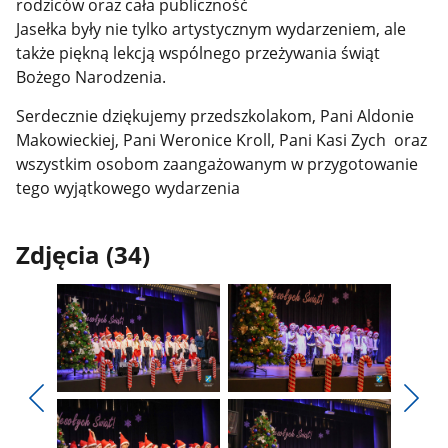
rodziców oraz cała publiczność
Jasełka były nie tylko artystycznym wydarzeniem, ale
także piękną lekcją wspólnego przeżywania świąt
Bożego Narodzenia.
Serdecznie dziękujemy przedszkolakom, Pani Aldonie
Makowieckiej, Pani Weronice Kroll, Pani Kasi Zych oraz
wszystkim osobom zaangażowanym w przygotowanie
tego wyjątkowego wydarzenia
Zdjęcia (34)
Pokaż
Pokaż
zdjęcie
zdjęcie
Pokaż
Poka
1
2
poprzednie
nest