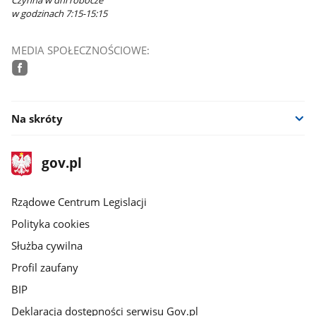
w godzinach 7:15-15:15
MEDIA SPOŁECZNOŚCIOWE:
facebook
Na skróty
stopka
Strona
gov.pl
gov.pl
główna
Rządowe Centrum Legislacji
Polityka cookies
Służba cywilna
Profil zaufany
BIP
Deklaracja dostępności serwisu Gov.pl