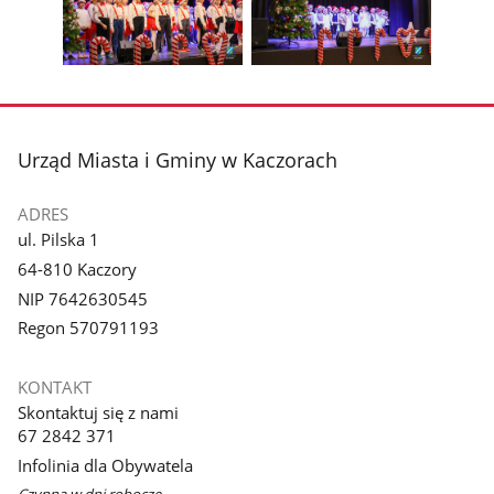
z
z
zdjęcia
zdjęc
galerii.
galerii.
Pokaż
Pokaż
zdjęcie
zdjęcie
3
4
z
z
stopka
Urząd Miasta i Gminy w Kaczorach
galerii.
galerii.
ADRES
ul. Pilska 1
64-810 Kaczory
NIP 7642630545
Regon 570791193
KONTAKT
Skontaktuj się z nami
67 2842 371
Infolinia dla Obywatela
Czynna w dni robocze