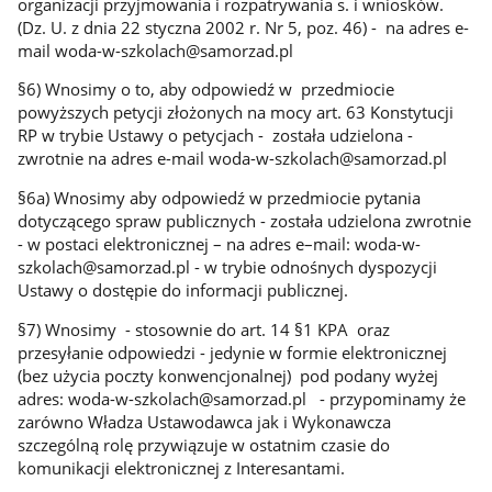
organizacji przyjmowania i rozpatrywania s. i wniosków.
(Dz. U. z dnia 22 styczna 2002 r. Nr 5, poz. 46) - na adres e-
mail woda-w-szkolach@samorzad.pl
§6) Wnosimy o to, aby odpowiedź w przedmiocie
powyższych petycji złożonych na mocy art. 63 Konstytucji
RP w trybie Ustawy o petycjach - została udzielona -
zwrotnie na adres e-mail woda-w-szkolach@samorzad.pl
§6a) Wnosimy aby odpowiedź w przedmiocie pytania
dotyczącego spraw publicznych - została udzielona zwrotnie
- w postaci elektronicznej – na adres e–mail: woda-w-
szkolach@samorzad.pl - w trybie odnośnych dyspozycji
Ustawy o dostępie do informacji publicznej.
§7) Wnosimy - stosownie do art. 14 §1 KPA oraz
przesyłanie odpowiedzi - jedynie w formie elektronicznej
(bez użycia poczty konwencjonalnej) pod podany wyżej
adres: woda-w-szkolach@samorzad.pl - przypominamy że
zarówno Władza Ustawodawca jak i Wykonawcza
szczególną rolę przywiązuje w ostatnim czasie do
komunikacji elektronicznej z Interesantami.