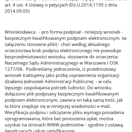
art. 4 ust. 4 Ustawy o petycjach (Dz.U.2014.1195 z dnia
2014.09.05)
Wnioskodawca - pro forma podpisał - niniejszy wniosek -
bezpiecznym kwalifikowanym podpisem elektronicznym (w
załączeniu stosowne pliki) - choć według aktualnego
orzecznictwa brak podpisu elektronicznego nie powoduje
bezprzedmiotowości wniosku, stosownie do orzeczenia:
Naczelnego Sądu Administracyjnego w Warszawie I OSK
1277/08. Podkreślamy jednocześnie, iż przedmiotowy
wniosek traktujemy jako próbę usprawnienia organizacji
działania Jednostek Administracji Publicznej - w celu
lepszego zaspokajania potrzeb ludności. Do wniosku
dołączono plik podpisany bezpiecznym kwalifikowanym
podpisem elektronicznym, zawiera on taką samą treść, jak
ta która znajduje się w niniejszej wiadomości e-mail.
Weryfikacja podpisu i odczytanie pliku wymaga posiadania
oprogramowania, które bez ponoszenia opłat, można
uzyskać na stronach WWW podmiotów - zgodnie z ustawą,
świadczących usługi certyfikacyjne.