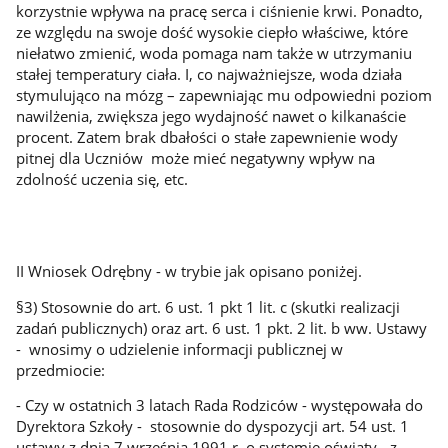
korzystnie wpływa na pracę serca i ciśnienie krwi. Ponadto,
ze względu na swoje dość wysokie ciepło właściwe, które
niełatwo zmienić, woda pomaga nam także w utrzymaniu
stałej temperatury ciała. I, co najważniejsze, woda działa
stymulująco na mózg – zapewniając mu odpowiedni poziom
nawilżenia, zwiększa jego wydajność nawet o kilkanaście
procent. Zatem brak dbałości o stałe zapewnienie wody
pitnej dla Uczniów może mieć negatywny wpływ na
zdolność uczenia się, etc.
II Wniosek Odrębny - w trybie jak opisano poniżej.
§3) Stosownie do art. 6 ust. 1 pkt 1 lit. c (skutki realizacji
zadań publicznych) oraz art. 6 ust. 1 pkt. 2 lit. b ww. Ustawy
- wnosimy o udzielenie informacji publicznej w
przedmiocie:
- Czy w ostatnich 3 latach Rada Rodziców - występowała do
Dyrektora Szkoły - stosownie do dyspozycji art. 54 ust. 1
ustawy z dnia 7 września 1991 r. o systemie oświaty - z