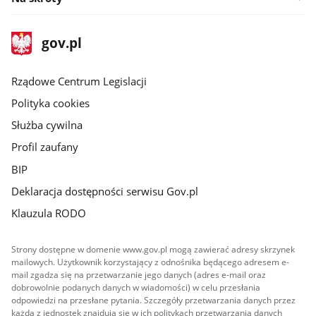
stopka
Strona
gov.pl
gov.pl
główna
Rządowe Centrum Legislacji
Polityka cookies
Służba cywilna
Profil zaufany
BIP
Deklaracja dostępności serwisu Gov.pl
Klauzula RODO
Strony dostępne w domenie www.gov.pl mogą zawierać adresy skrzynek
mailowych. Użytkownik korzystający z odnośnika będącego adresem e-
mail zgadza się na przetwarzanie jego danych (adres e-mail oraz
dobrowolnie podanych danych w wiadomości) w celu przesłania
odpowiedzi na przesłane pytania. Szczegóły przetwarzania danych przez
każdą z jednostek znajdują się w ich politykach przetwarzania danych