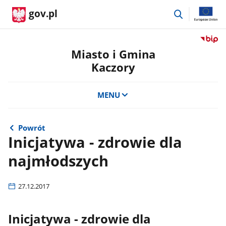
przejdź
gov.pl
do
wyszukiwar
Przejdź
do
Miasto i Gmina
serwis
Kaczory
Biulety
Informa
Publicz
MENU
Miasto
i
Gmina
Powrót
Kaczor
Inicjatywa - zdrowie dla
najmłodszych
27.12.2017
Inicjatywa - zdrowie dla