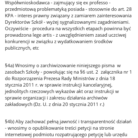
Współwnioskodawca - zajmujący się ex professo -
przedmiotową problematyką posiada - stosownie do art. 28
KPA - interes prawny związany z zamiarem zainteresowania
Dyrektorów Szkół - wyżej sygnalizowanymi zagadnieniami.
Oczywiście - procedura na wszystkich etapach powinna być
prowadzona lege artis - z uwzględnieniem zasad uczciwej
konkurencji w związku z wydatkowaniem środków
publicznych, etc
§4a) Wnosimy o zarchiwizowanie niniejszego pisma w
zasobach Szkoły - powołując się na §6 ust. 2 załącznika nr 1
do Rozporzązenia Prezesa Rady Ministrów z dnia 18
stycznia 2011 r. w sprawie instrukcji kancelaryjnej,
jednolitych rzeczowych wykazów akt oraz instrukcji w
sprawie organizacji i zakresu działania archiwów
zakładowych (Dz. U. z dnia 20 stycznia 2011 r.)
§4b) Aby zachować pełną jawność i transparentność działań
- wnosimy o opublikowanie treści petycji na stronie
internetowej podmiotu rozpatrującego petycję lub urzędu