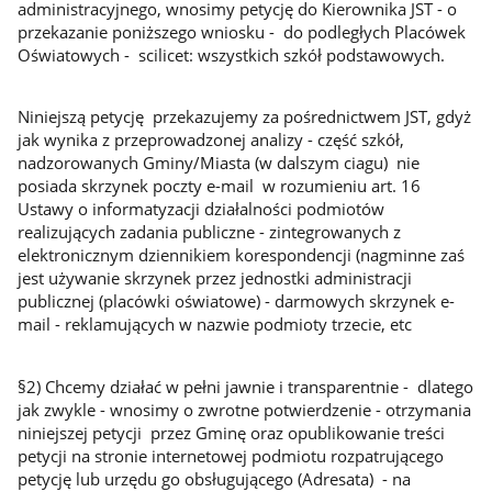
administracyjnego, wnosimy petycję do Kierownika JST - o
przekazanie poniższego wniosku - do podległych Placówek
Oświatowych - scilicet: wszystkich szkół podstawowych.
Niniejszą petycję przekazujemy za pośrednictwem JST, gdyż
jak wynika z przeprowadzonej analizy - część szkół,
nadzorowanych Gminy/Miasta (w dalszym ciagu) nie
posiada skrzynek poczty e-mail w rozumieniu art. 16
Ustawy o informatyzacji działalności podmiotów
realizujących zadania publiczne - zintegrowanych z
elektronicznym dziennikiem korespondencji (nagminne zaś
jest używanie skrzynek przez jednostki administracji
publicznej (placówki oświatowe) - darmowych skrzynek e-
mail - reklamujących w nazwie podmioty trzecie, etc
§2) Chcemy działać w pełni jawnie i transparentnie - dlatego
jak zwykle - wnosimy o zwrotne potwierdzenie - otrzymania
niniejszej petycji przez Gminę oraz opublikowanie treści
petycji na stronie internetowej podmiotu rozpatrującego
petycję lub urzędu go obsługującego (Adresata) - na