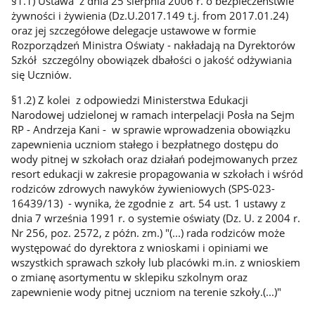
§1.1) Ustawa z dnia 25 sierpnia 2006 r. o bezpieczeństwie
żywności i żywienia (Dz.U.2017.149 t.j. from 2017.01.24)
oraz jej szczegółowe delegacje ustawowe w formie
Rozporządzeń Ministra Oświaty - nakładają na Dyrektorów
Szkół szczególny obowiązek dbałości o jakość odżywiania
się Uczniów.
§1.2) Z kolei z odpowiedzi Ministerstwa Edukacji
Narodowej udzielonej w ramach interpelacji Posła na Sejm
RP - Andrzeja Kani - w sprawie wprowadzenia obowiązku
zapewnienia uczniom stałego i bezpłatnego dostępu do
wody pitnej w szkołach oraz działań podejmowanych przez
resort edukacji w zakresie propagowania w szkołach i wśród
rodziców zdrowych nawyków żywieniowych (SPS-023-
16439/13) - wynika, że zgodnie z art. 54 ust. 1 ustawy z
dnia 7 września 1991 r. o systemie oświaty (Dz. U. z 2004 r.
Nr 256, poz. 2572, z późn. zm.) "(...) rada rodziców może
występować do dyrektora z wnioskami i opiniami we
wszystkich sprawach szkoły lub placówki m.in. z wnioskiem
o zmianę asortymentu w sklepiku szkolnym oraz
zapewnienie wody pitnej uczniom na terenie szkoły.(...)"