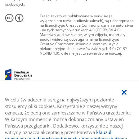
osobowych.
Treści tekstowe publikowane w serwisie (z
wyłączeniem treści audiowizualnych), są udostępniane
na licencji typu Creative Commons: uznanie autorstwa
- na tych samych warunkach 4.0 (CC BY-SA 4.0).
Materiały audiowizualne, w tym zdjęcia, materiały
audio i wideo, są udostępniane na licencji typu
Creative Commons: uznanie autorstwa użycie
niekomercyjne - bez utworów zależnych 4.0 (CC BY-
NC-ND 4.0), o ile nie jest to stwierdzone inaczej.
W celu świadczenia usług na najwyższym poziomie
stosujemy pliki cookies. Korzystanie z naszej witryny
oznacza, że będą one zamieszczane w Państwa urządzeniu.
W każdym momencie można dokonać zmiany ustawień
Państwa przeglądarki. Dodatkowo, korzystanie z naszej
witryny oznacza akceptację przez Państwa
klauzuli
przetwarzania danych osobowych udostępnionych drogą