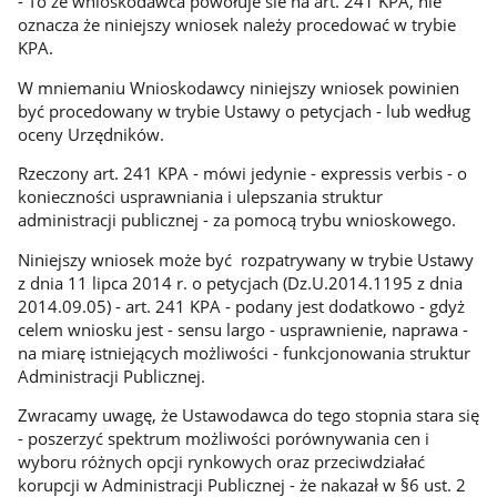
- To że wnioskodawca powołuje sie na art. 241 KPA, nie
oznacza że niniejszy wniosek należy procedować w trybie
KPA.
W mniemaniu Wnioskodawcy niniejszy wniosek powinien
być procedowany w trybie Ustawy o petycjach - lub według
oceny Urzędników.
Rzeczony art. 241 KPA - mówi jedynie - expressis verbis - o
konieczności usprawniania i ulepszania struktur
administracji publicznej - za pomocą trybu wnioskowego.
Niniejszy wniosek może być rozpatrywany w trybie Ustawy
z dnia 11 lipca 2014 r. o petycjach (Dz.U.2014.1195 z dnia
2014.09.05) - art. 241 KPA - podany jest dodatkowo - gdyż
celem wniosku jest - sensu largo - usprawnienie, naprawa -
na miarę istniejących możliwości - funkcjonowania struktur
Administracji Publicznej.
Zwracamy uwagę, że Ustawodawca do tego stopnia stara się
- poszerzyć spektrum możliwości porównywania cen i
wyboru różnych opcji rynkowych oraz przeciwdziałać
korupcji w Administracji Publicznej - że nakazał w §6 ust. 2