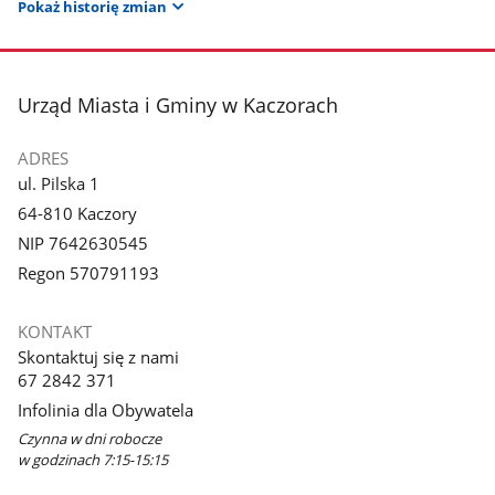
Pokaż historię zmian
stopka
Urząd Miasta i Gminy w Kaczorach
ADRES
ul. Pilska 1
64-810 Kaczory
NIP 7642630545
Regon 570791193
KONTAKT
Skontaktuj się z nami
67 2842 371
Infolinia dla Obywatela
Czynna w dni robocze
w godzinach 7:15-15:15