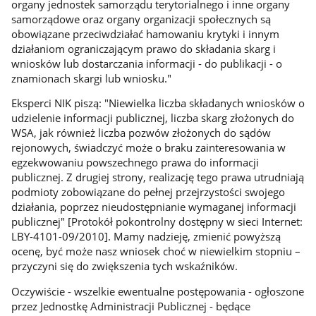
organy jednostek samorządu terytorialnego i inne organy
samorządowe oraz organy organizacji społecznych są
obowiązane przeciwdziałać hamowaniu krytyki i innym
działaniom ograniczającym prawo do składania skarg i
wniosków lub dostarczania informacji - do publikacji - o
znamionach skargi lub wniosku."
Eksperci NIK piszą: "Niewielka liczba składanych wniosków o
udzielenie informacji publicznej, liczba skarg złożonych do
WSA, jak również liczba pozwów złożonych do sądów
rejonowych, świadczyć może o braku zainteresowania w
egzekwowaniu powszechnego prawa do informacji
publicznej. Z drugiej strony, realizację tego prawa utrudniają
podmioty zobowiązane do pełnej przejrzystości swojego
działania, poprzez nieudostępnianie wymaganej informacji
publicznej" [Protokół pokontrolny dostępny w sieci Internet:
LBY-4101-09/2010]. Mamy nadzieję, zmienić powyższą
ocenę, być może nasz wniosek choć w niewielkim stopniu –
przyczyni się do zwiększenia tych wskaźników.
Oczywiście - wszelkie ewentualne postępowania - ogłoszone
przez Jednostkę Administracji Publicznej - będące