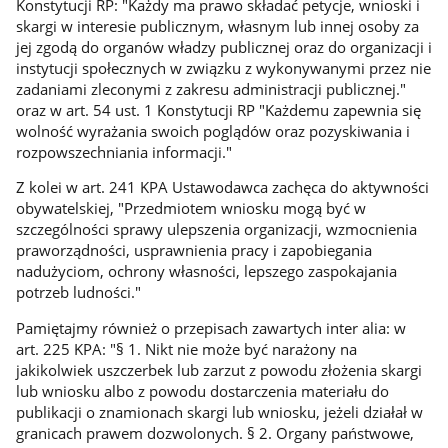
Konstytucji RP: "Każdy ma prawo składać petycje, wnioski i
skargi w interesie publicznym, własnym lub innej osoby za
jej zgodą do organów władzy publicznej oraz do organizacji i
instytucji społecznych w związku z wykonywanymi przez nie
zadaniami zleconymi z zakresu administracji publicznej."
oraz w art. 54 ust. 1 Konstytucji RP "Każdemu zapewnia się
wolność wyrażania swoich poglądów oraz pozyskiwania i
rozpowszechniania informacji."
Z kolei w art. 241 KPA Ustawodawca zachęca do aktywności
obywatelskiej, "Przedmiotem wniosku mogą być w
szczególności sprawy ulepszenia organizacji, wzmocnienia
praworządności, usprawnienia pracy i zapobiegania
nadużyciom, ochrony własności, lepszego zaspokajania
potrzeb ludności."
Pamiętajmy również o przepisach zawartych inter alia: w
art. 225 KPA: "§ 1. Nikt nie może być narażony na
jakikolwiek uszczerbek lub zarzut z powodu złożenia skargi
lub wniosku albo z powodu dostarczenia materiału do
publikacji o znamionach skargi lub wniosku, jeżeli działał w
granicach prawem dozwolonych. § 2. Organy państwowe,