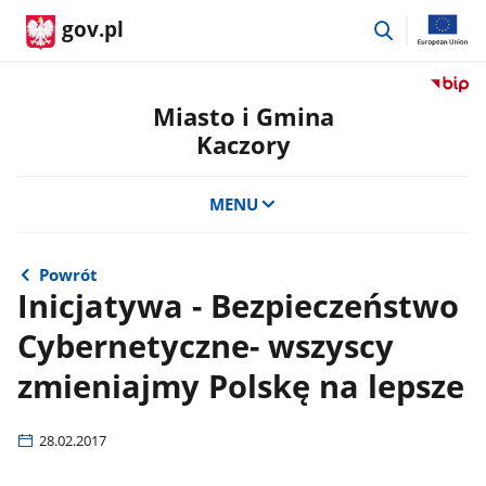
przejdź
gov.pl
do
wyszukiwar
Przejdź
do
Miasto i Gmina
serwis
Kaczory
Biulety
Informa
Publicz
MENU
Miasto
i
Gmina
Powrót
Kaczor
Inicjatywa - Bezpieczeństwo
Cybernetyczne- wszyscy
zmieniajmy Polskę na lepsze
28.02.2017