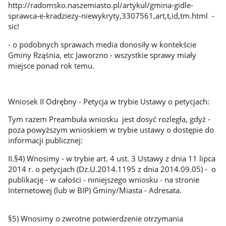
http://radomsko.naszemiasto.pl/artykul/gmina-gidle-
sprawca-e-kradziezy-niewykryty,3307561,art,t,id,tm.html -
sic!
- o podobnych sprawach media donosiły w kontekście
Gminy Rząśnia, etc Jaworzno - wszystkie sprawy miały
miejsce ponad rok temu.
Wniosek II Odrębny - Petycja w trybie Ustawy o petycjach:
Tym razem Preambuła wniosku jest dosyć rozległa, gdyż -
poza powyższym wnioskiem w trybie ustawy o dostępie do
informacji publicznej:
II.§4) Wnosimy - w trybie art. 4 ust. 3 Ustawy z dnia 11 lipca
2014 r. o petycjach (Dz.U.2014.1195 z dnia 2014.09.05) - o
publikację - w całości - niniejszego wniosku - na stronie
Internetowej (lub w BIP) Gminy/Miasta - Adresata.
§5) Wnosimy o zwrotne potwierdzenie otrzymania