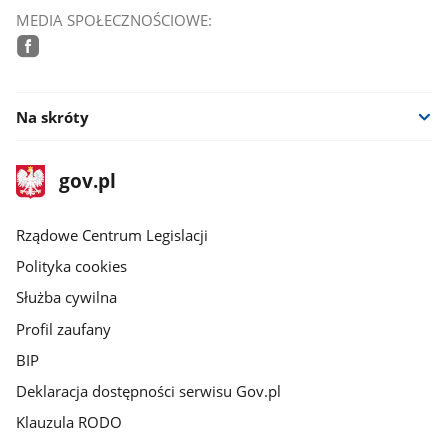
MEDIA SPOŁECZNOŚCIOWE:
facebook
Na skróty
stopka
Strona
gov.pl
gov.pl
główna
Rządowe Centrum Legislacji
Polityka cookies
Służba cywilna
Profil zaufany
BIP
Deklaracja dostępności serwisu Gov.pl
Klauzula RODO