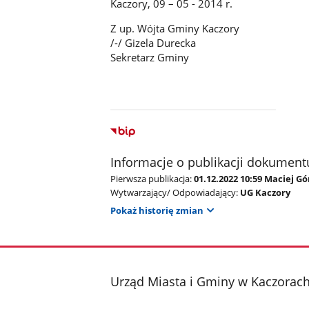
Kaczory, 09 – 05 - 2014 r.
Z up. Wójta Gminy Kaczory
/-/ Gizela Durecka
Sekretarz Gminy
Informacje o publikacji dokument
Pierwsza publikacja:
01.12.2022 10:59 Maciej G
Wytwarzający/ Odpowiadający:
UG Kaczory
Pokaż historię zmian
stopka
Urząd Miasta i Gminy w Kaczorac