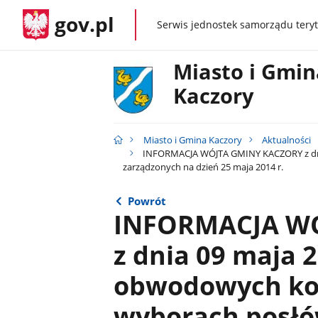
gov.pl
Serwis jednostek samorządu teryt
gov.pl
Miasto i Gmin
Kaczory
Miasto i Gmina Kaczory
Aktualności
INFORMACJA WÓJTA GMINY KACZORY z dnia
zarządzonych na dzień 25 maja 2014 r.
Powrót
INFORMACJA W
z dnia 09 maja 2
obwodowych kom
wyborach posłó