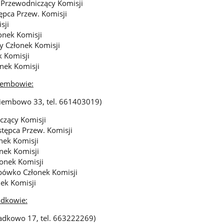
 Przewodniczący Komisji
ępca Przew. Komisji
sji
onek Komisji
y Członek Komisji
 Komisji
nek Komisji
iembowie:
Dziembowo 33, tel. 661403019)
czący Komisji
tępca Przew. Komisji
nek Komisji
nek Komisji
onek Komisji
bówko Członek Komisji
ek Komisji
dkowie:
zadkowo 17, tel. 663222269)