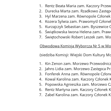
Rentz Beata Maria zam. Kaczory Przew
Durecka Marta zam. Rzadkowo Zastępc
Hyl Marzena zam. Równopole Członek 
Kozera Sylwia zam. Prawomyśl Człone
Kurzajczyk Sebastian zam. Byszewice 
Świątkowska Iwona Helena zam. Prawo
Świętochowski Robert Leszek zam. Mo
Obwodowa Komisja Wyborcza Nr 5 w Mo
(siedziba Komisji: Wiejski Dom Kultury M
Kin Zenon zam. Morzewo Przewodnicz
Jahns Lidia zam. Morzewo Zastępca Pr
Fonferek Anna zam. Równopole Człone
Kowal Karolina zam. Kaczory Członek 
Popowska Agnieszka zam. Morzewo Cz
Rentz Martyna zam. Kaczory Członek K
Zabel Karolina zam. Kaczory Członek K