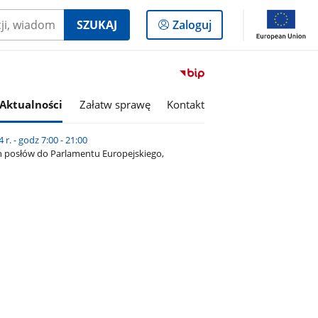
Logowanie
SZUKAJ
Zaloguj
do
panelu
Przejdź
do
serwisu
Aktualności
Załatw sprawę
Kontakt
Biuletyn
Informacji
. - godz 7:00 - 21:00
Publicznej
 posłów do Parlamentu Europejskiego,
Miasto
i
Gmina
Kaczory