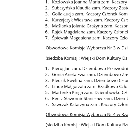
Kozłowska Joanna Maria zam. Kaczory
Subczyńska Klaudia zam. Kaczory Zast
Golla Łucja zam. Kaczory Członek Komi
Kurzajczyk Wiesława zam. Kaczory Czł
Maślanka Jolanta Grażyna zam. Kaczor
Rajek Magdalena zam. Kaczory Członek
Śpiewak Magdalena zam. Kaczory Czło
Obwodowa Komisja Wyborcza Nr 3 w Dz
(siedziba Komisji: Wiejski Dom Kultury 
Kieruj Jan zam. Dziembowo Przewodni
Gonia Aneta Ewa zam. Dziembowo Zas
Kledzik Ewelina zam. Dziembowo Czło
Linde Małgorzata zam. Rzadkowo Czło
Martenka Kinga zam. Dziembówko Czł
Rentz Sławomir Stanisław zam. Dziem
Sawczak Katarzyna zam. Kaczory Człon
Obwodowa Komisja Wyborcza Nr 4 w Rza
(siedziba Komisji: Wiejski Dom Kultury R