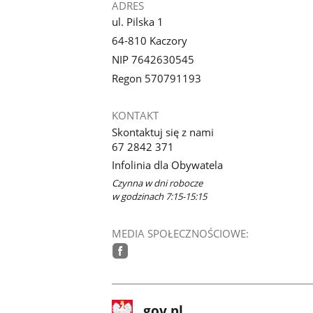
ADRES
ul. Pilska 1
64-810 Kaczory
NIP 7642630545
Regon 570791193
KONTAKT
Skontaktuj się z nami
67 2842 371
Infolinia dla Obywatela
Czynna w dni robocze
w godzinach 7:15-15:15
MEDIA SPOŁECZNOŚCIOWE:
facebook
stopka
Strona
gov.pl