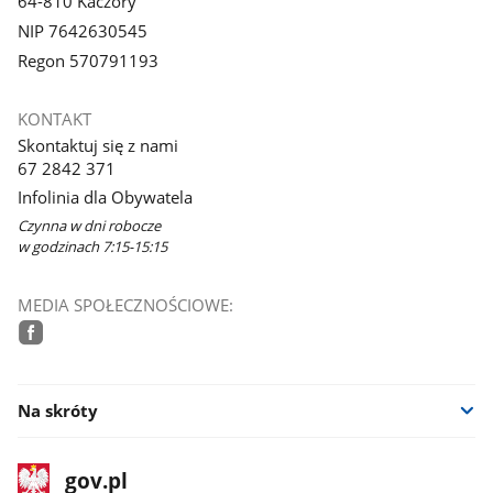
64-810 Kaczory
NIP 7642630545
Regon 570791193
KONTAKT
Skontaktuj się z nami
67 2842 371
Infolinia dla Obywatela
Czynna w dni robocze
w godzinach 7:15-15:15
MEDIA SPOŁECZNOŚCIOWE:
facebook
Na skróty
stopka
Strona
gov.pl
gov.pl