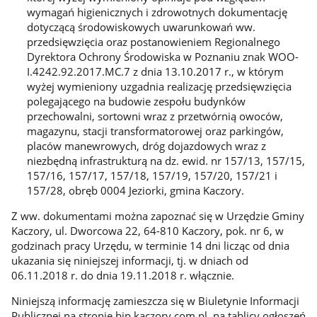
wymagań higienicznych i zdrowotnych dokumentację
dotyczącą środowiskowych uwarunkowań ww.
przedsięwzięcia oraz postanowieniem Regionalnego
Dyrektora Ochrony Środowiska w Poznaniu znak WOO-
I.4242.92.2017.MC.7 z dnia 13.10.2017 r., w którym
wyżej wymieniony uzgadnia realizację przedsięwzięcia
polegającego na budowie zespołu budynków
przechowalni, sortowni wraz z przetwórnią owoców,
magazynu, stacji transformatorowej oraz parkingów,
placów manewrowych, dróg dojazdowych wraz z
niezbędną infrastrukturą na dz. ewid. nr 157/13, 157/15,
157/16, 157/17, 157/18, 157/19, 157/20, 157/21 i
157/28, obręb 0004 Jeziorki, gmina Kaczory.
Z ww. dokumentami można zapoznać się w Urzędzie Gminy
Kaczory, ul. Dworcowa 22, 64-810 Kaczory, pok. nr 6, w
godzinach pracy Urzędu, w terminie 14 dni licząc od dnia
ukazania się niniejszej informacji, tj. w dniach od
06.11.2018 r. do dnia 19.11.2018 r. włącznie.
Niniejszą informację zamieszcza się w Biuletynie Informacji
Publicznej na stronie bip.kaczory.com.pl, na tablicy ogłoszeń