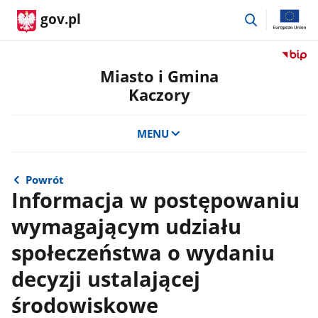
przejdź
gov.pl
do
wyszukiwar
Przejdź
do
Miasto i Gmina
serwis
Kaczory
Biulety
Informa
Publicz
MENU
Miasto
i
Gmina
Powrót
Kaczor
Informacja w postępowaniu
wymagającym udziału
społeczeństwa o wydaniu
decyzji ustalającej
środowiskowe