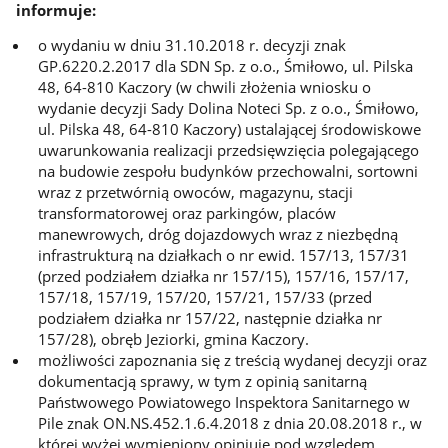
informuje:
o wydaniu w dniu 31.10.2018 r. decyzji znak
GP.6220.2.2017 dla SDN Sp. z o.o., Śmiłowo, ul. Pilska
48, 64-810 Kaczory (w chwili złożenia wniosku o
wydanie decyzji Sady Dolina Noteci Sp. z o.o., Śmiłowo,
ul. Pilska 48, 64-810 Kaczory) ustalającej środowiskowe
uwarunkowania realizacji przedsięwzięcia polegającego
na budowie zespołu budynków przechowalni, sortowni
wraz z przetwórnią owoców, magazynu, stacji
transformatorowej oraz parkingów, placów
manewrowych, dróg dojazdowych wraz z niezbędną
infrastrukturą na działkach o nr ewid. 157/13, 157/31
(przed podziałem działka nr 157/15), 157/16, 157/17,
157/18, 157/19, 157/20, 157/21, 157/33 (przed
podziałem działka nr 157/22, następnie działka nr
157/28), obręb Jeziorki, gmina Kaczory.
możliwości zapoznania się z treścią wydanej decyzji oraz
dokumentacją sprawy, w tym z opinią sanitarną
Państwowego Powiatowego Inspektora Sanitarnego w
Pile znak ON.NS.452.1.6.4.2018 z dnia 20.08.2018 r., w
której wyżej wymieniony opiniuje pod względem