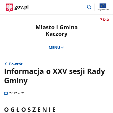
przejdź
gov.pl
do
wyszukiwar
Przejdź
do
Miasto i Gmina
serwis
Kaczory
Biulety
Informa
Publicz
MENU
Miasto
i
Gmina
Powrót
Kaczor
Informacja o XXV sesji Rady
Gminy
22.12.2021
O G Ł O S Z E N I E