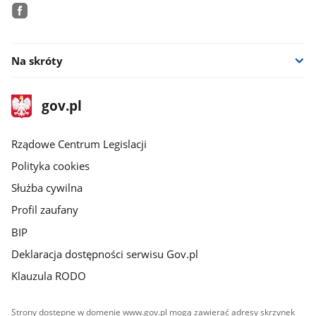
facebook
Na skróty
stopka
Strona
gov.pl
gov.pl
główna
Rządowe Centrum Legislacji
Polityka cookies
Służba cywilna
Profil zaufany
BIP
Deklaracja dostępności serwisu Gov.pl
Klauzula RODO
Strony dostępne w domenie www.gov.pl mogą zawierać adresy skrzynek