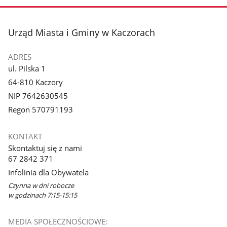
stopka
Urząd Miasta i Gminy w Kaczorach
ADRES
ul. Pilska 1
64-810 Kaczory
NIP 7642630545
Regon 570791193
KONTAKT
Skontaktuj się z nami
67 2842 371
Infolinia dla Obywatela
Czynna w dni robocze
w godzinach 7:15-15:15
MEDIA SPOŁECZNOŚCIOWE: