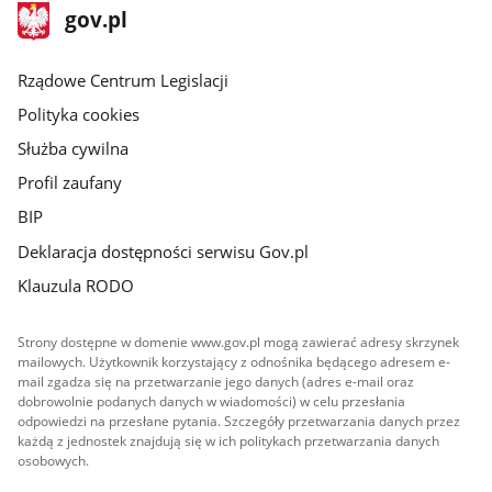
stopka
Strona
gov.pl
gov.pl
główna
Rządowe Centrum Legislacji
Polityka cookies
Służba cywilna
Profil zaufany
BIP
Deklaracja dostępności serwisu Gov.pl
Klauzula RODO
Strony dostępne w domenie www.gov.pl mogą zawierać adresy skrzynek
mailowych. Użytkownik korzystający z odnośnika będącego adresem e-
mail zgadza się na przetwarzanie jego danych (adres e-mail oraz
dobrowolnie podanych danych w wiadomości) w celu przesłania
odpowiedzi na przesłane pytania. Szczegóły przetwarzania danych przez
każdą z jednostek znajdują się w ich politykach przetwarzania danych
osobowych.