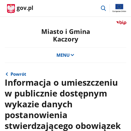
przejdź
gov.pl
do
wyszukiwar
Przejdź
do
Miasto i Gmina
serwis
Kaczory
Biulety
Informa
Publicz
MENU
Miasto
i
Gmina
Powrót
Kaczor
Informacja o umieszczeniu
w publicznie dostępnym
wykazie danych
postanowienia
stwierdzającego obowiązek