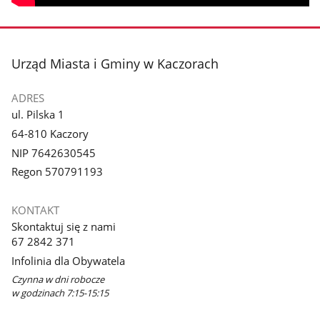
stopka
Urząd Miasta i Gminy w Kaczorach
ADRES
ul. Pilska 1
64-810 Kaczory
NIP 7642630545
Regon 570791193
KONTAKT
Skontaktuj się z nami
67 2842 371
Infolinia dla Obywatela
Czynna w dni robocze
w godzinach 7:15-15:15