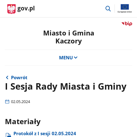
przejdź
gov.pl
do
wyszukiwar
Przejdź
do
Miasto i Gmina
serwis
Kaczory
Biulety
Informa
Publicz
MENU
Miasto
i
Gmina
Powrót
Kaczor
I Sesja Rady Miasta i Gminy
02.05.2024
Materiały
Protokół z I sesji 02.05.2024