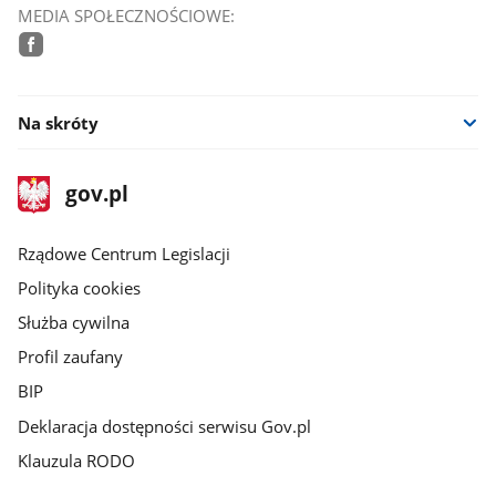
MEDIA SPOŁECZNOŚCIOWE:
facebook
Na skróty
stopka
Strona
gov.pl
gov.pl
główna
Rządowe Centrum Legislacji
Polityka cookies
Służba cywilna
Profil zaufany
BIP
Deklaracja dostępności serwisu Gov.pl
Klauzula RODO