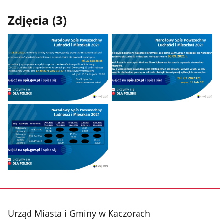
Zdjęcia (3)
Pokaż
Pokaż
zdjęcie
zdjęcie
1
2
z
z
galerii.
galerii.
Pokaż
zdjęcie
3
z
stopka
Urząd Miasta i Gminy w Kaczorach
galerii.