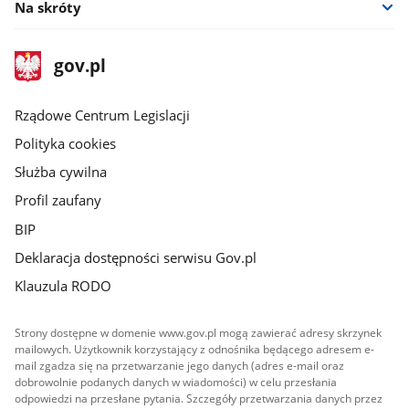
Na skróty
stopka
Strona
gov.pl
gov.pl
główna
Rządowe Centrum Legislacji
Polityka cookies
Służba cywilna
Profil zaufany
BIP
Deklaracja dostępności serwisu Gov.pl
Klauzula RODO
Strony dostępne w domenie www.gov.pl mogą zawierać adresy skrzynek
mailowych. Użytkownik korzystający z odnośnika będącego adresem e-
mail zgadza się na przetwarzanie jego danych (adres e-mail oraz
dobrowolnie podanych danych w wiadomości) w celu przesłania
odpowiedzi na przesłane pytania. Szczegóły przetwarzania danych przez