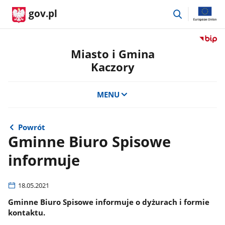
przejdź
gov.pl
do
wyszukiwar
Przejdź
do
Miasto i Gmina
serwis
Kaczory
Biulety
Informa
Publicz
MENU
Miasto
i
Gmina
Powrót
Kaczor
Gminne Biuro Spisowe
informuje
18.05.2021
Gminne Biuro Spisowe informuje o dyżurach i formie
kontaktu.