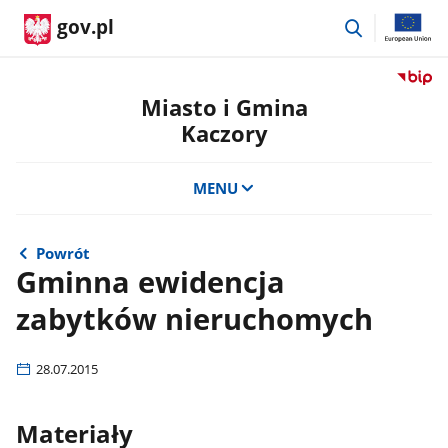
przejdź
gov.pl
do
wyszukiwar
Przejdź
do
Miasto i Gmina
serwis
Kaczory
Biulety
Informa
Publicz
MENU
Miasto
i
Gmina
Powrót
Kaczor
Gminna ewidencja
zabytków nieruchomych
28.07.2015
Materiały