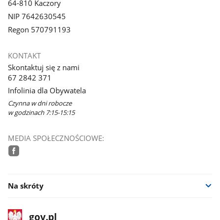
64-810 Kaczory
NIP 7642630545
Regon 570791193
KONTAKT
Skontaktuj się z nami
67 2842 371
Infolinia dla Obywatela
Czynna w dni robocze
w godzinach 7:15-15:15
MEDIA SPOŁECZNOŚCIOWE:
facebook
Na skróty
stopka
Strona
gov.pl