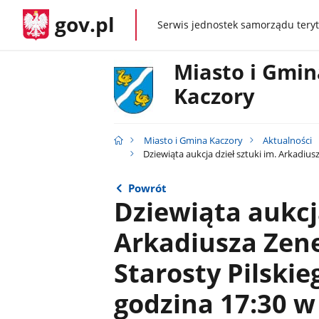
gov.pl
Serwis jednostek samorządu teryt
gov.pl
Miasto i Gmin
Kaczory
Miasto i Gmina Kaczory
Aktualności
Dziewiąta aukcja dzieł sztuki im. Arkadiu
Powrót
Dziewiąta aukcja
Arkadiusza Zen
Starosty Pilskie
godzina 17:30 