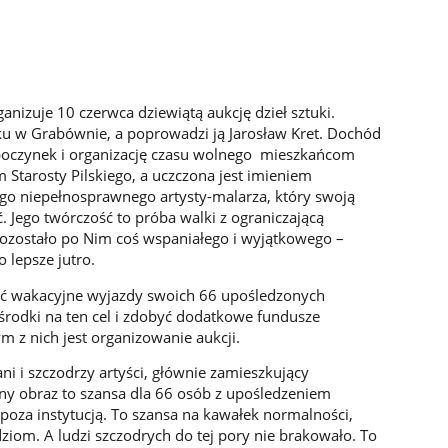
izuje 10 czerwca dziewiątą aukcję dzieł sztuki.
u w Grabównie, a poprowadzi ją Jarosław Kret. Dochód
ypoczynek i organizację czasu wolnego mieszkańcom
Starosty Pilskiego, a uczczona jest imieniem
ego niepełnosprawnego artysty-malarza, który swoją
. Jego twórczość to próba walki z ograniczającą
pozostało po Nim coś wspaniałego i wyjątkowego –
 lepsze jutro.
ć wakacyjne wyjazdy swoich 66 upośledzonych
rodki na ten cel i zdobyć dodatkowe fundusze
m z nich jest organizowanie aukcji.
ani i szczodrzy artyści, głównie zamieszkujący
y obraz to szansa dla 66 osób z upośledzeniem
za instytucją. To szansa na kawałek normalności,
ziom. A ludzi szczodrych do tej pory nie brakowało. To