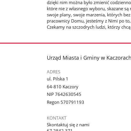
dzięki nim można było zmienić codzienno
które nie z własnego wyboru, skazane są
swoje plany, swoje marzenia, których bez
pracownicy Domu, jesteśmy z Nimi po to, 
Czekamy na szczodrych ludzi, którzy chcą
stopka
Urząd Miasta i Gminy w Kaczorac
ADRES
ul. Pilska 1
64-810 Kaczory
NIP 7642630545
Regon 570791193
KONTAKT
Skontaktuj się z nami
67 2842 371