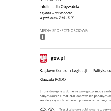
Infolinia dla Obywatela
Czynna w dni robocze
w godzinach 7:15-15:15
MEDIA SPOŁECZNOŚCIOWE:
facebook
stopka
Strona
gov.pl
gov.pl
główna
Rządowe Centrum Legislacji
Polityka c
Klauzula RODO
Strony dostępne w domenie www.gov.pl mogą zawier
danych (adres e-mail oraz dobrowolnie podanych da
znajdują się w ich politykach przetwarzania danych
Treści tekstowe publikowane w serwis