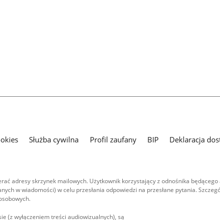
ookies
Służba cywilna
Profil zaufany
BIP
Deklaracja dos
ać adresy skrzynek mailowych. Użytkownik korzystający z odnośnika będącego 
nych w wiadomości) w celu przesłania odpowiedzi na przesłane pytania. Szczegó
 osobowych.
ie (z wyłączeniem treści audiowizualnych), są