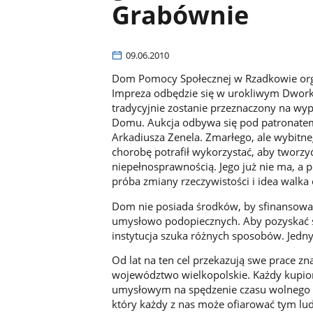
Grabównie
09.06.2010
Dom Pomocy Społecznej w Rzadkowie organ
Impreza odbędzie się w urokliwym Dwork
tradycyjnie zostanie przeznaczony na w
Domu. Aukcja odbywa się pod patronatem 
Arkadiusza Zenela. Zmarłego, ale wybitn
chorobę potrafił wykorzystać, aby tworzyć
niepełnosprawnością. Jego już nie ma, a 
próba zmiany rzeczywistości i idea walka o
Dom nie posiada środków, by sfinansowa
umysłowo podopiecznych. Aby pozyskać ś
instytucja szuka różnych sposobów. Jedny
Od lat na ten cel przekazują swe prace zn
województwo wielkopolskie. Każdy kupion
umysłowym na spędzenie czasu wolnego po
który każdy z nas może ofiarować tym lud