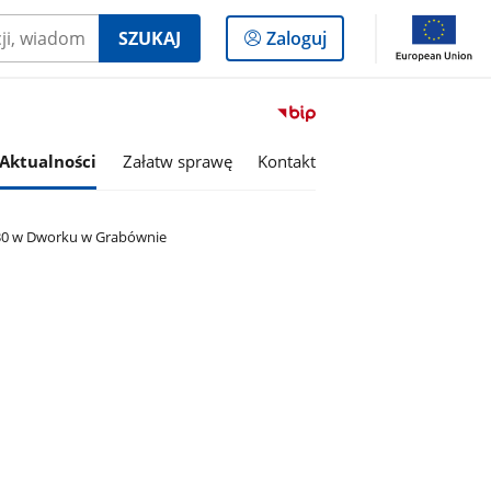
Logowanie
SZUKAJ
Zaloguj
do
panelu
Przejdź
do
serwisu
Aktualności
Załatw sprawę
Kontakt
Biuletyn
Informacji
Publicznej
17:30 w Dworku w Grabównie
Miasto
i
Gmina
Kaczory