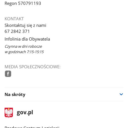
Regon 570791193
KONTAKT
Skontaktuj się z nami
67 2842 371
Infolinia dla Obywatela
Czynna w dni robocze
w godzinach 7:15-15:15
MEDIA SPOŁECZNOŚCIOWE:
facebook
Na skróty
stopka
Strona
gov.pl
gov.pl
główna
Rządowe Centrum Legislacji