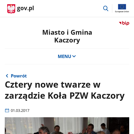
przejdź
gov.pl
do
wyszukiwar
Przejdź
do
Miasto i Gmina
serwis
Kaczory
Biulety
Informa
Publicz
MENU
Miasto
i
Gmina
Powrót
Kaczor
Cztery nowe twarze w
zarządzie Koła PZW Kaczory
01.03.2017