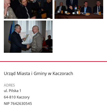
Pokaż
Pokaż
zdjęcie
zdjęcie
1
2
z
z
galerii.
galerii.
Pokaż
zdjęcie
3
z
stopka
Urząd Miasta i Gminy w Kaczorach
galerii.
ADRES
ul. Pilska 1
64-810 Kaczory
NIP 7642630545