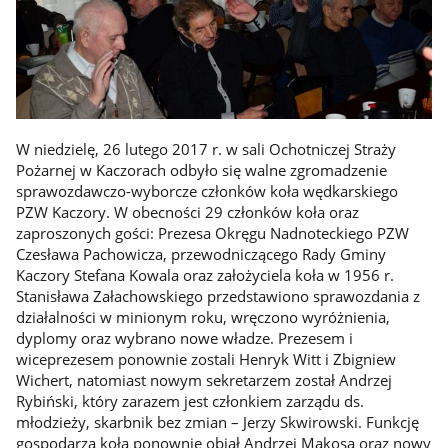
W niedzielę, 26 lutego 2017 r. w sali Ochotniczej Straży
Pożarnej w Kaczorach odbyło się walne zgromadzenie
sprawozdawczo-wyborcze członków koła wędkarskiego
PZW Kaczory. W obecności 29 członków koła oraz
zaproszonych gości: Prezesa Okręgu Nadnoteckiego PZW
Czesława Pachowicza, przewodniczącego Rady Gminy
Kaczory Stefana Kowala oraz założyciela koła w 1956 r.
Stanisława Załachowskiego przedstawiono sprawozdania z
działalności w minionym roku, wręczono wyróżnienia,
dyplomy oraz wybrano nowe władze. Prezesem i
wiceprezesem ponownie zostali Henryk Witt i Zbigniew
Wichert, natomiast nowym sekretarzem został Andrzej
Rybiński, który zarazem jest członkiem zarządu ds.
młodzieży, skarbnik bez zmian – Jerzy Skwirowski. Funkcję
gospodarza koła ponownie objął Andrzej Mąkosa oraz nowy