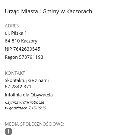
stopka
Urząd Miasta i Gminy w Kaczorach
ADRES
ul. Pilska 1
64-810 Kaczory
NIP 7642630545
Regon 570791193
KONTAKT
Skontaktuj się z nami
67 2842 371
Infolinia dla Obywatela
Czynna w dni robocze
w godzinach 7:15-15:15
MEDIA SPOŁECZNOŚCIOWE: