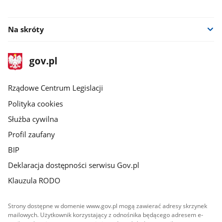
facebook
Na skróty
stopka
Strona
gov.pl
gov.pl
główna
Rządowe Centrum Legislacji
Polityka cookies
Służba cywilna
Profil zaufany
BIP
Deklaracja dostępności serwisu Gov.pl
Klauzula RODO
Strony dostępne w domenie www.gov.pl mogą zawierać adresy skrzynek
mailowych. Użytkownik korzystający z odnośnika będącego adresem e-