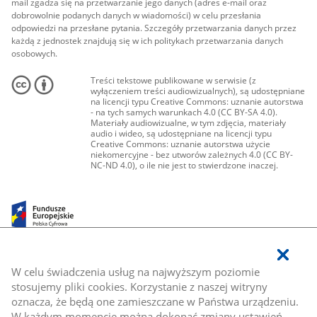
mail zgadza się na przetwarzanie jego danych (adres e-mail oraz
dobrowolnie podanych danych w wiadomości) w celu przesłania
odpowiedzi na przesłane pytania. Szczegóły przetwarzania danych przez
każdą z jednostek znajdują się w ich politykach przetwarzania danych
osobowych.
Treści tekstowe publikowane w serwisie (z
wyłączeniem treści audiowizualnych), są udostępniane
na licencji typu Creative Commons: uznanie autorstwa
- na tych samych warunkach 4.0 (CC BY-SA 4.0).
Materiały audiowizualne, w tym zdjęcia, materiały
audio i wideo, są udostępniane na licencji typu
Creative Commons: uznanie autorstwa użycie
niekomercyjne - bez utworów zależnych 4.0 (CC BY-
NC-ND 4.0), o ile nie jest to stwierdzone inaczej.
W celu świadczenia usług na najwyższym poziomie
stosujemy pliki cookies. Korzystanie z naszej witryny
oznacza, że będą one zamieszczane w Państwa urządzeniu.
W każdym momencie można dokonać zmiany ustawień