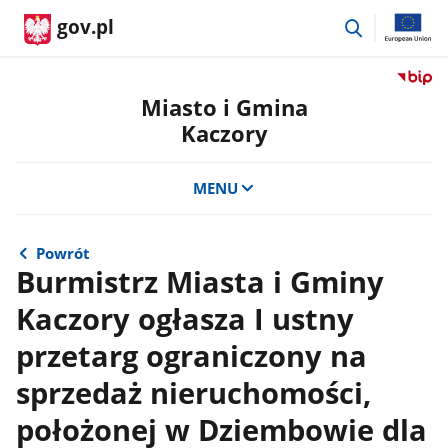
przejdź
gov.pl
do
wyszukiwar
Przejdź
do
Miasto i Gmina
serwis
Kaczory
Biulety
Informa
Publicz
MENU
Miasto
i
Gmina
Powrót
Kaczor
Burmistrz Miasta i Gminy
Kaczory ogłasza I ustny
przetarg ograniczony na
sprzedaż nieruchomości,
położonej w Dziembowie dla