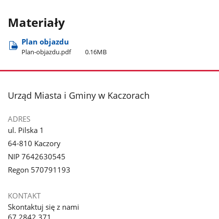
Materiały
Plan objazdu
Plan-objazdu.pdf
0.16MB
stopka
Urząd Miasta i Gminy w Kaczorach
ADRES
ul. Pilska 1
64-810 Kaczory
NIP 7642630545
Regon 570791193
KONTAKT
Skontaktuj się z nami
67 2842 371