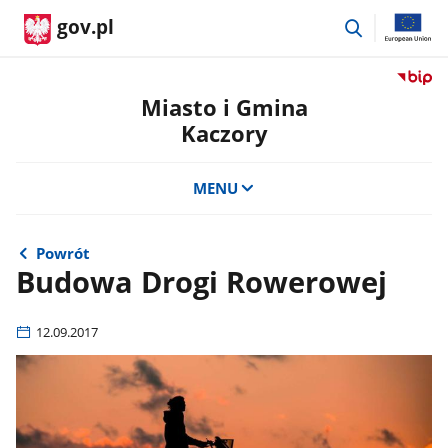
przejdź
gov.pl
do
wyszukiwar
Przejdź
do
Miasto i Gmina
serwis
Kaczory
Biulety
Informa
Publicz
MENU
Miasto
i
Gmina
Powrót
Kaczor
Budowa Drogi Rowerowej
12.09.2017