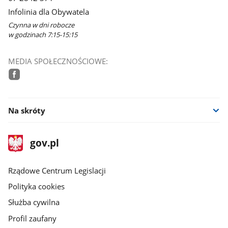
Infolinia dla Obywatela
Czynna w dni robocze
w godzinach 7:15-15:15
MEDIA SPOŁECZNOŚCIOWE:
facebook
Na skróty
stopka
Strona
gov.pl
gov.pl
główna
Rządowe Centrum Legislacji
Polityka cookies
Służba cywilna
Profil zaufany