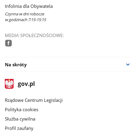
Infolinia dla Obywatela
Czynna w dni robocze
w godzinach 7:15-15:15
MEDIA SPOŁECZNOŚCIOWE:
facebook
Na skróty
stopka
Strona
gov.pl
gov.pl
główna
Rządowe Centrum Legislacji
Polityka cookies
Służba cywilna
Profil zaufany