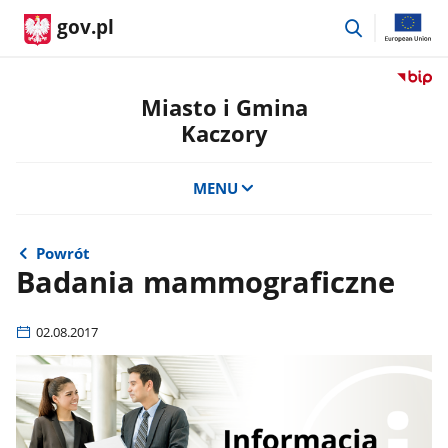
przejdź
gov.pl
do
wyszukiwar
Przejdź
do
Miasto i Gmina
serwis
Kaczory
Biulety
Informa
Publicz
MENU
Miasto
i
Gmina
Powrót
Kaczor
Badania mammograficzne
02.08.2017