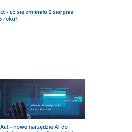
ct - co się zmieniło 2 sierpnia
6 roku?
rAct - nowe narzędzie AI do