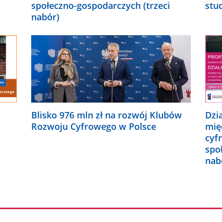
społeczno-gospodarczych (trzeci
stu
nabór)
Blisko 976 mln zł na rozwój Klubów
Dzi
Rozwoju Cyfrowego w Polsce
mię
cyf
spo
nab