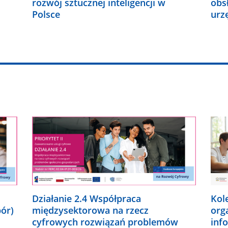
rozwój sztucznej inteligencji w
obs
Polsce
urz
Działanie 2.4 Współpraca
Kol
bór)
międzysektorowa na rzecz
org
cyfrowych rozwiązań problemów
inf