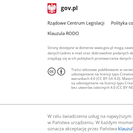
stopka
Strona
gov.pl
gov.pl
główna
Rządowe Centrum Legislacji
Polityka c
Klauzula RODO
Strony dostępne w domenie www.gov.pl mogą zawier
danych (adres e-mail oraz dobrowolnie podanych da
znajdują się w ich politykach przetwarzania danych
Treści tekstowe publikowane w serwis
udostępniane na licencji typu Creat
warunkach 4.0 (CC BY-SA 4.0). Materia
są udostępniane na licencji typu Cr
bez utworów zależnych 4.0 (CC BY-NC-N
W celu świadczenia usług na najwyższym p
w Państwa urządzeniu. W każdym momenci
oznacza akceptację przez Państwa
klauzu