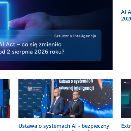
AI A
202
Ustawa o systemach AI - bezpieczny
Ext