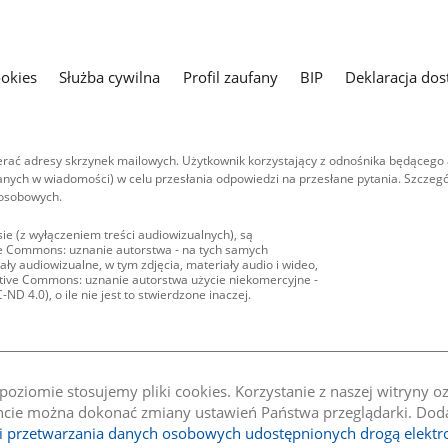
ookies
Służba cywilna
Profil zaufany
BIP
Deklaracja dos
ać adresy skrzynek mailowych. Użytkownik korzystający z odnośnika będącego 
nych w wiadomości) w celu przesłania odpowiedzi na przesłane pytania. Szczegó
 osobowych.
ie (z wyłączeniem treści audiowizualnych), są
ive Commons: uznanie autorstwa - na tych samych
ły audiowizualne, w tym zdjęcia, materiały audio i wideo,
eative Commons: uznanie autorstwa użycie niekomercyjne -
D 4.0), o ile nie jest to stwierdzone inaczej.
oziomie stosujemy pliki cookies. Korzystanie z naszej witryny 
e można dokonać zmiany ustawień Państwa przeglądarki. Dodat
li przetwarzania danych osobowych udostępnionych drogą elektr