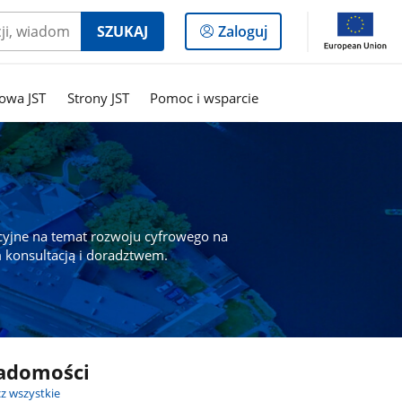
Logowanie
SZUKAJ
Zaloguj
do
panelu
owa JST
Strony JST
Pomoc i wsparcie
cyjne na temat rozwoju cyfrowego na
 konsultacją i doradztwem.
adomości
z wszystkie