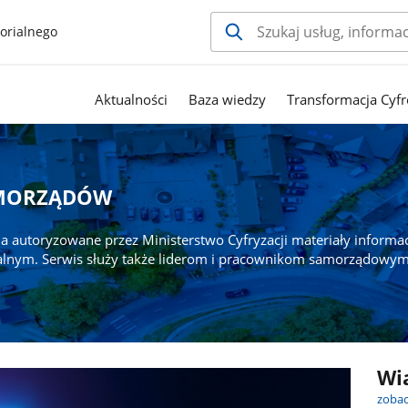
orialnego
Aktualności
Baza wiedzy
Transformacja Cyfr
AMORZĄDÓW
a autoryzowane przez Ministerstwo Cyfryzacji materiały informa
alnym. Serwis służy także liderom i pracownikom samorządowym
Wi
zobac