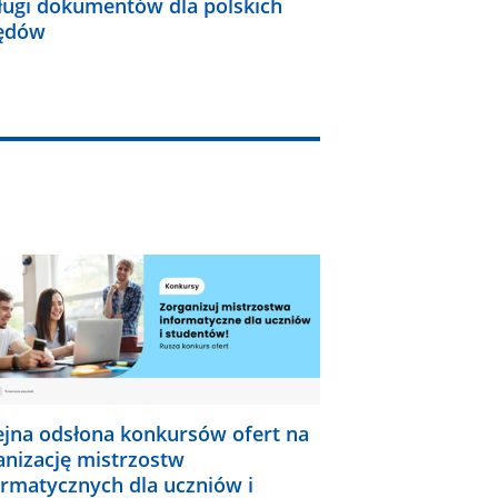
ługi dokumentów dla polskich
ędów
ejna odsłona konkursów ofert na
anizację mistrzostw
ormatycznych dla uczniów i