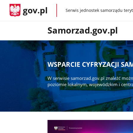
gov.pl
Serwis jednostek samorządu teryt
gov.pl
Samorzad.gov.pl
WSPARCIE CYFRYZACJI S
W serwisie samorzad.gov.pl znaleźć możn
poziomie lokalnym, wojewódzkim i centr