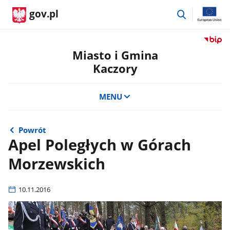
przejdź
gov.pl
do
wyszukiwar
Przejdź
do
Miasto i Gmina
serwis
Kaczory
Biulety
Informa
Publicz
MENU
Miasto
i
Gmina
Powrót
Kaczor
Apel Poległych w Górach
Morzewskich
10.11.2016