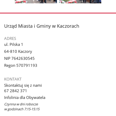
Pokaż
Pokaż
zdjęcie
zdjęcie
3
4
z
z
stopka
Urząd Miasta i Gminy w Kaczorach
galerii.
galerii.
ADRES
ul. Pilska 1
64-810 Kaczory
NIP 7642630545
Regon 570791193
KONTAKT
Skontaktuj się z nami
67 2842 371
Infolinia dla Obywatela
Czynna w dni robocze
w godzinach 7:15-15:15