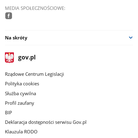
MEDIA SPOŁECZNOŚCIOWE:
facebook
Na skróty
stopka
Strona
gov.pl
gov.pl
główna
Rządowe Centrum Legislacji
Polityka cookies
Służba cywilna
Profil zaufany
BIP
Deklaracja dostępności serwisu Gov.pl
Klauzula RODO