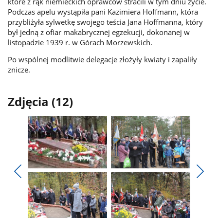
które z rąk niemieckich oprawców stracili w tym dniu życie.
Podczas apelu wystąpiła pani Kazimiera Hoffmann, która
przybliżyła sylwetkę swojego teścia Jana Hoffmanna, który
był jedną z ofiar makabrycznej egzekucji, dokonanej w
listopadzie 1939 r. w Górach Morzewskich.
Po wspólnej modlitwie delegacje złożyły kwiaty i zapaliły
znicze.
Zdjęcia (12)
Pokaż
Pokaż
zdjęcie
zdjęcie
Pokaż
Poka
1
2
poprzednie
nest
z
z
zdjęcia
zdjęc
galerii.
galerii.