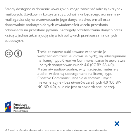
Strony dostępne w domenie www.gov.pl mogą zawierać adresy skrzynek
mailowych. Użytkownik korzystający z odnośnika będącego adresem e-
mail zgadza się na przetwarzanie jego danych (adres e-mail oraz
dobrowolnie podanych danych w wiadomości) w celu przesłania
odpowiedzi na przesłane pytania. Szczegóły przetwarzania danych przez
każdą z jednostek znajdują się w ich politykach przetwarzania danych
osobowych.
Treści tekstowe publikowane w serwisie (z
wyłączeniem treści audiowizualnych), są udostępniane
na licencji typu Creative Commons: uznanie autorstwa
- na tych samych warunkach 4.0 (CC BY-SA 4.0).
Materiały audiowizualne, w tym zdjęcia, materiały
audio i wideo, są udostępniane na licencji typu
Creative Commons: uznanie autorstwa użycie
niekomercyjne - bez utworów zależnych 4.0 (CC BY-
NC-ND 4.0), o ile nie jest to stwierdzone inaczej.
W celu świadczenia usług na najwyższym poziomie