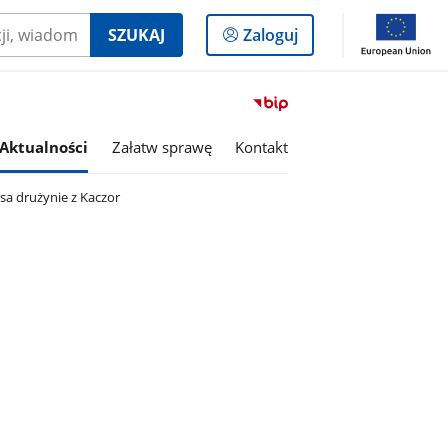
Logowanie
SZUKAJ
Zaloguj
do
panelu
Przejdź
do
serwisu
Aktualności
Załatw sprawę
Kontakt
Biuletyn
Informacji
osa drużynie z Kaczor
Publicznej
Miasto
i
Gmina
Kaczory