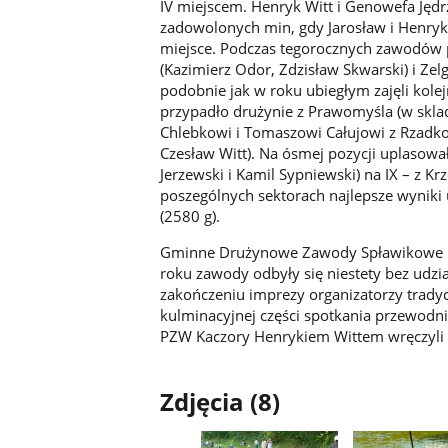
IV miejscem. Henryk Witt i Genowefa Jędrz
zadowolonych min, gdy Jarosław i Henryk 
miejsce. Podczas tegorocznych zawodów 
(Kazimierz Odor, Zdzisław Skwarski) i Zel
podobnie jak w roku ubiegłym zajęli kolejno
przypadło drużynie z Prawomyśla (w skl
Chlebkowi i Tomaszowi Całujowi z Rzadk
Czesław Witt). Na ósmej pozycji uplasował
Jerzewski i Kamil Sypniewski) na IX – z 
poszególnych sektorach najlepsze wyniki u
(2580 g).
Gminne Drużynowe Zawody Spławikowe pr
roku zawody odbyły się niestety bez udz
zakończeniu imprezy organizatorzy tradycy
kulminacyjnej części spotkania przewodn
PZW Kaczory Henrykiem Wittem wręczyli
Zdjęcia (8)