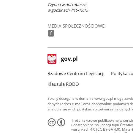
Czynna w dni robocze
w godzinach 7:15-15:15
MEDIA SPOŁECZNOŚCIOWE:
facebook
stopka
Strona
gov.pl
gov.pl
główna
Rządowe Centrum Legislacji
Polityka c
Klauzula RODO
Strony dostępne w domenie www.gov.pl mogą zawier
danych (adres e-mail oraz dobrowolnie podanych da
znajdują się w ich politykach przetwarzania danych
Treści tekstowe publikowane w serwis
udostępniane na licencji typu Creat
warunkach 4.0 (CC BY-SA 4.0). Materia