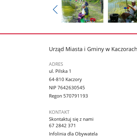
Pokaż
poprzednie
Pokaż
Pokaż
zdjęcia
zdjęcie
zdjęcie
1
2
z
z
stopka
Urząd Miasta i Gminy w Kaczorac
galerii.
galerii.
ADRES
ul. Pilska 1
64-810 Kaczory
NIP 7642630545
Regon 570791193
KONTAKT
Skontaktuj się z nami
67 2842 371
Infolinia dla Obywatela