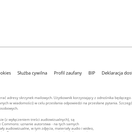
ookies
Służba cywilna
Profil zaufany
BIP
Deklaracja dos
ać adresy skrzynek mailowych. Użytkownik korzystający z odnośnika będącego 
nych w wiadomości) w celu przesłania odpowiedzi na przesłane pytania. Szczegó
 osobowych.
ie (z wyłączeniem treści audiowizualnych), są
ive Commons: uznanie autorstwa - na tych samych
ły audiowizualne, w tym zdjęcia, materiały audio i wideo,