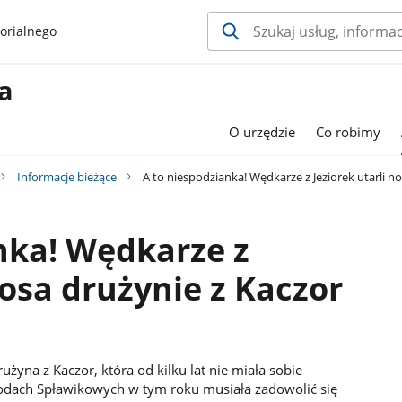
orialnego
a
O urzędzie
Co robimy
Informacje bieżące
A to niespodzianka! Wędkarze z Jeziorek utarli n
nka! Wędkarze z
nosa drużynie z Kaczor
użyna z Kaczor, która od kilku lat nie miała sobie
ach Spławikowych w tym roku musiała zadowolić się