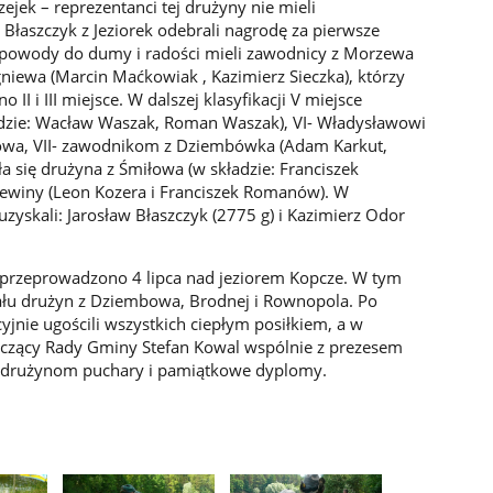
ejek – reprezentanci tej drużyny nie mieli
Błaszczyk z Jeziorek odebrali nagrodę za pierwsze
powody do dumy i radości mieli zawodnicy z Morzewa
gniewa (Marcin Maćkowiak , Kazimierz Sieczka), którzy
 II i III miejsce. W dalszej klasyfikacji V miejsce
adzie: Wacław Waszak, Roman Waszak), VI- Władysławowi
owa, VII- zawodnikom z Dziembówka (Adam Karkut,
a się drużyna z Śmiłowa (w składzie: Franciszek
Krzewiny (Leon Kozera i Franciszek Romanów). W
zyskali: Jarosław Błaszczyk (2775 g) i Kazimierz Odor
zeprowadzono 4 lipca nad jeziorem Kopcze. W tym
iału drużyn z Dziembowa, Brodnej i Rownopola. Po
jnie ugościli wszystkich ciepłym posiłkiem, a w
iczący Rady Gminy Stefan Kowal wspólnie z prezesem
 drużynom puchary i pamiątkowe dyplomy.