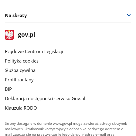
facebook
Na skróty
stopka
Strona
gov.pl
gov.pl
główna
Rządowe Centrum Legislacji
Polityka cookies
Służba cywilna
Profil zaufany
BIP
Deklaracja dostępności serwisu Gov.pl
Klauzula RODO
Strony dostępne w domenie www.gov.pl mogą zawierać adresy skrzynek
mailowych. Użytkownik korzystający z odnośnika będącego adresem e-
mail zgadza się na przetwarzanie jego danych (adres e-mail oraz