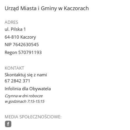
stopka
Urząd Miasta i Gminy w Kaczorach
ADRES
ul. Pilska 1
64-810 Kaczory
NIP 7642630545
Regon 570791193
KONTAKT
Skontaktuj się z nami
67 2842 371
Infolinia dla Obywatela
Czynna w dni robocze
w godzinach 7:15-15:15
MEDIA SPOŁECZNOŚCIOWE: