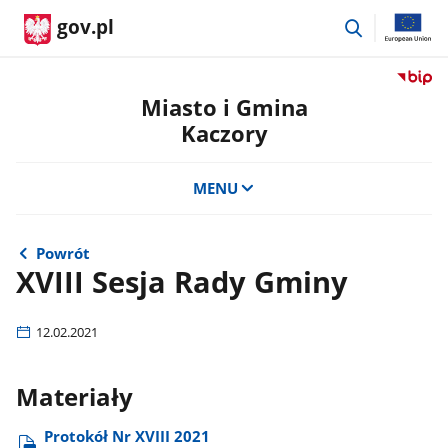
przejdź
gov.pl
do
wyszukiwar
Przejdź
do
Miasto i Gmina
serwis
Kaczory
Biulety
Informa
Publicz
MENU
Miasto
i
Gmina
Powrót
Kaczor
XVIII Sesja Rady Gminy
12.02.2021
Materiały
Protokół Nr XVIII 2021