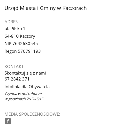
stopka
Urząd Miasta i Gminy w Kaczorach
ADRES
ul. Pilska 1
64-810 Kaczory
NIP 7642630545
Regon 570791193
KONTAKT
Skontaktuj się z nami
67 2842 371
Infolinia dla Obywatela
Czynna w dni robocze
w godzinach 7:15-15:15
MEDIA SPOŁECZNOŚCIOWE: