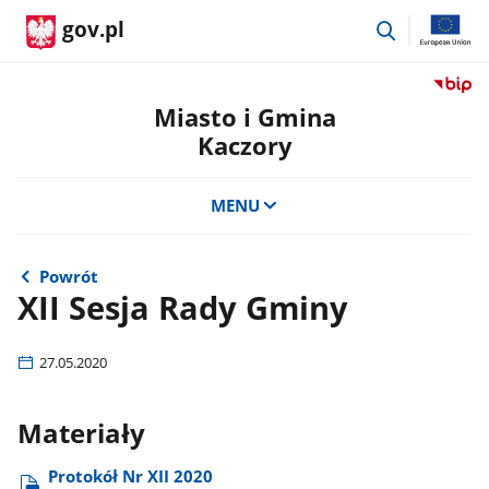
przejdź
gov.pl
do
wyszukiwar
Przejdź
do
Miasto i Gmina
serwis
Kaczory
Biulety
Informa
Publicz
MENU
Miasto
i
Gmina
Powrót
Kaczor
XII Sesja Rady Gminy
27.05.2020
Materiały
Protokół Nr XII 2020