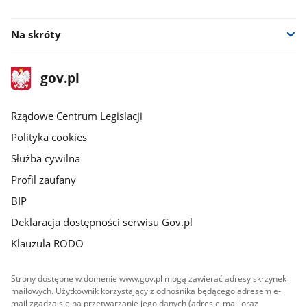
facebook
Na skróty
stopka
Strona
gov.pl
gov.pl
główna
Rządowe Centrum Legislacji
Polityka cookies
Służba cywilna
Profil zaufany
BIP
Deklaracja dostępności serwisu Gov.pl
Klauzula RODO
Strony dostępne w domenie www.gov.pl mogą zawierać adresy skrzynek
mailowych. Użytkownik korzystający z odnośnika będącego adresem e-
mail zgadza się na przetwarzanie jego danych (adres e-mail oraz