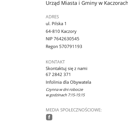
stopka
Urząd Miasta i Gminy w Kaczorac
ADRES
ul. Pilska 1
64-810 Kaczory
NIP 7642630545
Regon 570791193
KONTAKT
Skontaktuj się z nami
67 2842 371
Infolinia dla Obywatela
Czynna w dni robocze
w godzinach 7:15-15:15
MEDIA SPOŁECZNOŚCIOWE:
facebook