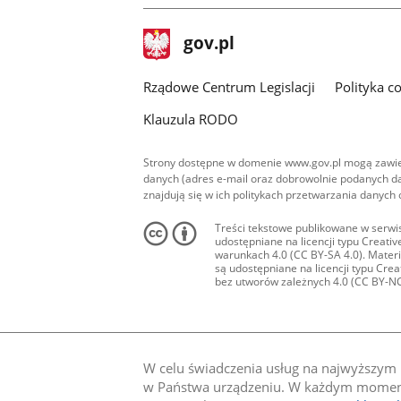
stopka
Strona
gov.pl
gov.pl
główna
Rządowe Centrum Legislacji
Polityka c
Klauzula RODO
Strony dostępne w domenie www.gov.pl mogą zawier
danych (adres e-mail oraz dobrowolnie podanych da
znajdują się w ich politykach przetwarzania danych
Treści tekstowe publikowane w serwis
udostępniane na licencji typu Creat
warunkach 4.0 (CC BY-SA 4.0). Materia
są udostępniane na licencji typu Cr
bez utworów zależnych 4.0 (CC BY-NC-N
W celu świadczenia usług na najwyższym p
w Państwa urządzeniu. W każdym momenci