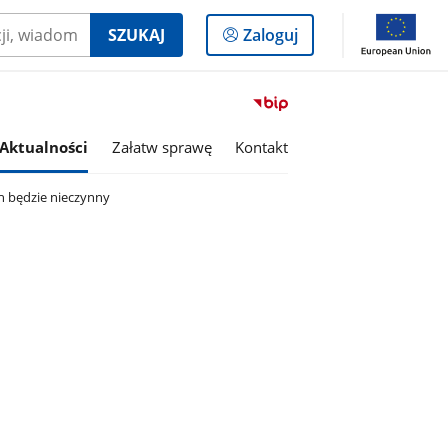
Logowanie
SZUKAJ
Zaloguj
do
panelu
Przejdź
do
serwisu
Aktualności
Załatw sprawę
Kontakt
Biuletyn
Informacji
h będzie nieczynny
Publicznej
Miasto
i
Gmina
Kaczory