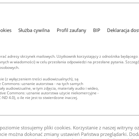
ookies
Służba cywilna
Profil zaufany
BIP
Deklaracja dos
ać adresy skrzynek mailowych. Użytkownik korzystający z odnośnika będącego 
nych w wiadomości) w celu przesłania odpowiedzi na przesłane pytania. Szczegó
 osobowych.
ie (z wyłączeniem treści audiowizualnych), są
ive Commons: uznanie autorstwa - na tych samych
ły audiowizualne, w tym zdjęcia, materiały audio i wideo,
eative Commons: uznanie autorstwa użycie niekomercyjne -
D 4.0), o ile nie jest to stwierdzone inaczej.
oziomie stosujemy pliki cookies. Korzystanie z naszej witryny 
e można dokonać zmiany ustawień Państwa przeglądarki. Dodat