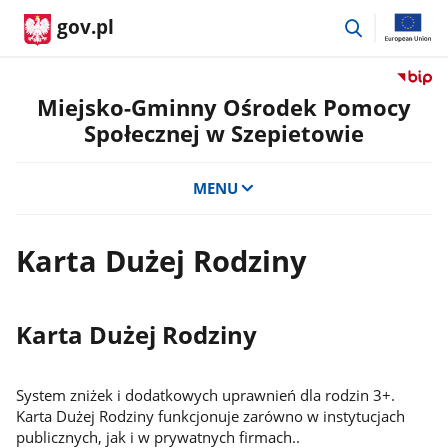
przejdź
gov.pl
do
wyszukiwar
Przejdź
do
Miejsko-Gminny Ośrodek Pomocy
serwis
Społecznej w Szepietowie
Biulety
Informa
Publicz
MENU
Miejsko
Gminn
Ośrode
Karta Dużej Rodziny
Pomoc
Społecz
w
Karta Dużej Rodziny
Szepie
System zniżek i dodatkowych uprawnień dla rodzin 3+.
Karta Dużej Rodziny funkcjonuje zarówno w instytucjach
publicznych, jak i w prywatnych firmach..